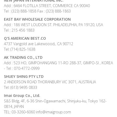
NEW JAPAN INTERNATIONAL INC.
Add : 6464 FLOTILLA STREET, COMMERCE CA 90040
Tel : (323) 888-1858 Fax : (323) 888-1863
EAST BAY WHOLESALE CORPORATION
Add : 186 WEST LOUDON ST. PHILADELPHIA, PA 19120, USA
Tel : 215 456 1883
Q'S AMERICAN BEST.CO
4737 Vangold ave Lakewoood,. CA 90712
Tel: (714) 825-1638
AK TRADING CO., LTD
Add : 523 HO, GIMPOHANGANG 11-RO 288-37, GIMPO-SI , KOREA
- Tel : 070-4772-0999
SHUEY SHING PTY LTD
2 ANDERSON ROAD THORANBURY VIC 3071, AUSTRALIA
Tel: (613) 9495 0833
Imai Group Co., Ltd.
S&S Bldg, 4F, 6-36 Shin-Ogawamachi, Shinjuku-ku, Tokyo 162-
0814, JAPAN
TEL: 03-3260-6060 info@imaigroup.com