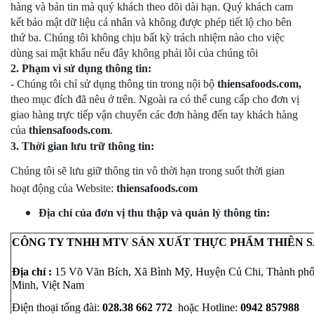
hàng và bản tin mà quý khách theo dõi dài hạn. Quý khách cam
kết bảo mật dữ liệu cá nhân và không được phép tiết lộ cho bên
thứ ba. Chúng tôi không chịu bất kỳ trách nhiệm nào cho việc
dùng sai mật khẩu nếu đây không phải lỗi của chúng tôi
2. Phạm vi sử dụng thông tin:
- Chúng tôi chỉ sử dụng thông tin trong nội bộ
thiensafoods.com,
theo mục đích đã nêu ở trên. Ngoài ra có thể cung cấp cho đơn vị
giao hàng trực tiếp vận chuyển các đơn hàng đến tay khách hàng
của
thiensafoods.com
.
3. Thời gian lưu trữ thông tin:
Chúng tôi sẽ lưu giữ thông tin vô thời hạn trong suốt thời gian
hoạt động của Website:
thiensafoods.com
Địa chỉ của đơn vị thu thập và quản lý thông tin:
CÔNG TY TNHH MTV SẢN XUẤT THỰC PHẨM THIÊN S
Địa chỉ : 
15 Võ Văn Bích, Xã Bình Mỹ, Huyện Củ Chi, Thành phố
Minh, Việt Nam
Điện thoại tổng đài: 
028.3
8 662 772
  hoặc Hotline: 
0942 857988