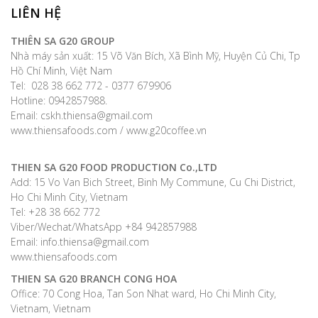
LIÊN HỆ
THIÊN SA G20 GROUP
Nhà máy sản xuất: 15 Võ Văn Bích, Xã Bình Mỹ, Huyện Củ Chi, Tp
Hồ Chí Minh, Việt Nam
Tel: 028 38 662 772 - 0377 679906
Hotline: 0942857988.
Email: cskh.thiensa@gmail.com
www.thiensafoods.com / www.g20coffee.vn
THIEN SA G20 FOOD PRODUCTION Co.,LTD
Add: 15 Vo Van Bich Street, Binh My Commune, Cu Chi District,
Ho Chi Minh City, Vietnam
Tel: +28 38 662 772
Viber/Wechat/WhatsApp +84 942857988
Email: info.thiensa@gmail.com
www.thiensafoods.com
THIEN SA G20
BRANCH CONG HOA
Office: 70 Cong Hoa, Tan Son Nhat ward, Ho Chi Minh City,
Vietnam, Vietnam