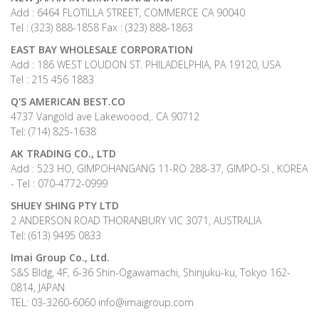
Add : 6464 FLOTILLA STREET, COMMERCE CA 90040
Tel : (323) 888-1858 Fax : (323) 888-1863
EAST BAY WHOLESALE CORPORATION
Add : 186 WEST LOUDON ST. PHILADELPHIA, PA 19120, USA
Tel : 215 456 1883
Q'S AMERICAN BEST.CO
4737 Vangold ave Lakewoood,. CA 90712
Tel: (714) 825-1638
AK TRADING CO., LTD
Add : 523 HO, GIMPOHANGANG 11-RO 288-37, GIMPO-SI , KOREA
- Tel : 070-4772-0999
SHUEY SHING PTY LTD
2 ANDERSON ROAD THORANBURY VIC 3071, AUSTRALIA
Tel: (613) 9495 0833
Imai Group Co., Ltd.
S&S Bldg, 4F, 6-36 Shin-Ogawamachi, Shinjuku-ku, Tokyo 162-
0814, JAPAN
TEL: 03-3260-6060 info@imaigroup.com