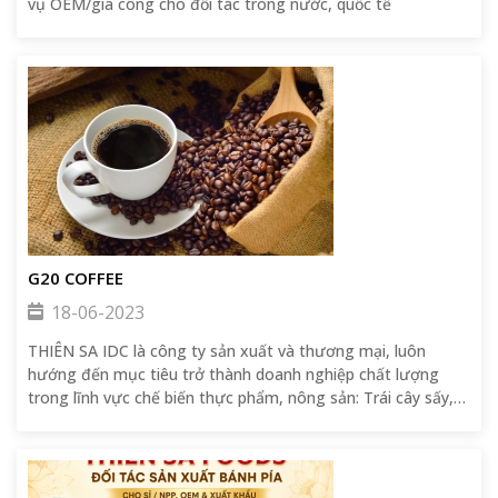
vụ OEM/gia công cho đối tác trong nước, quốc tế
G20 COFFEE
18-06-2023
THIÊN SA IDC là công ty sản xuất và thương mại, luôn
hướng đến mục tiêu trở thành doanh nghiệp chất lượng
trong lĩnh vực chế biến thực phẩm, nông sản: Trái cây sấy,
bánh Pía Thiên Sa, G20 Việt Nam, G20 coffee cam kết tạo ra
các sản phẩm có chất lượng cao, đảm bảo vệ sinh an toàn
thực phẩm.