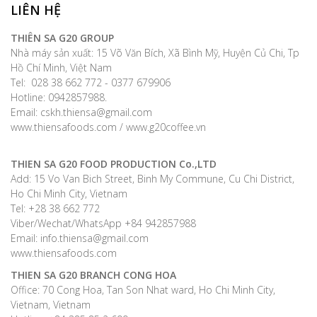
LIÊN HỆ
THIÊN SA G20 GROUP
Nhà máy sản xuất: 15 Võ Văn Bích, Xã Bình Mỹ, Huyện Củ Chi, Tp
Hồ Chí Minh, Việt Nam
Tel: 028 38 662 772 - 0377 679906
Hotline: 0942857988.
Email: cskh.thiensa@gmail.com
www.thiensafoods.com / www.g20coffee.vn
THIEN SA G20 FOOD PRODUCTION Co.,LTD
Add: 15 Vo Van Bich Street, Binh My Commune, Cu Chi District,
Ho Chi Minh City, Vietnam
Tel: +28 38 662 772
Viber/Wechat/WhatsApp +84 942857988
Email: info.thiensa@gmail.com
www.thiensafoods.com
THIEN SA G20
BRANCH CONG HOA
Office: 70 Cong Hoa, Tan Son Nhat ward, Ho Chi Minh City,
Vietnam, Vietnam