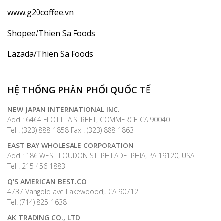
www.g20coffee.vn
Shopee/Thien Sa Foods
Lazada/Thien Sa Foods
HỆ THỐNG PHÂN PHỐI QUỐC TẾ
NEW JAPAN INTERNATIONAL INC.
Add : 6464 FLOTILLA STREET, COMMERCE CA 90040
Tel : (323) 888-1858 Fax : (323) 888-1863
EAST BAY WHOLESALE CORPORATION
Add : 186 WEST LOUDON ST. PHILADELPHIA, PA 19120, USA
Tel : 215 456 1883
Q'S AMERICAN BEST.CO
4737 Vangold ave Lakewoood,. CA 90712
Tel: (714) 825-1638
AK TRADING CO., LTD