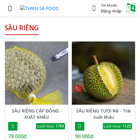
Tài khoản
Power
Đăng nhập
SẦU RIÊNG
SẦU RIÊNG CẤP ĐÔNG -
SẦU RIÊNG TƯƠI Ri6 - Trái
XUẤT KHẨU
xuất khẩu
Lượt mua:
1799
Lượt mua:
1125
78.000đ
90.000đ