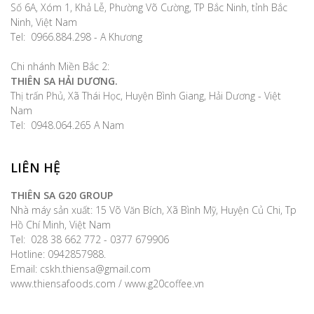
Số 6A, Xóm 1, Khả Lễ, Phường Võ Cường, TP Bắc Ninh, tỉnh Bắc
Ninh, Việt Nam
Tel: 0966.884.298 - A Khương
Chi nhánh Miền Bắc 2:
THIÊN SA HẢI DƯƠNG.
Thị trấn Phủ, Xã Thái Học, Huyện Bình Giang, Hải Dương - Việt
Nam
Tel: 0948.064.265 A Nam
LIÊN HỆ
THIÊN SA G20 GROUP
Nhà máy sản xuất: 15 Võ Văn Bích, Xã Bình Mỹ, Huyện Củ Chi, Tp
Hồ Chí Minh, Việt Nam
Tel: 028 38 662 772 - 0377 679906
Hotline: 0942857988.
Email: cskh.thiensa@gmail.com
www.thiensafoods.com / www.g20coffee.vn