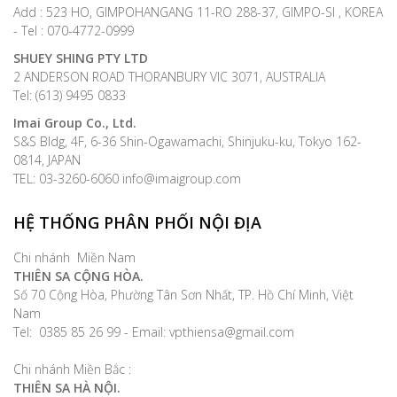
Add : 523 HO, GIMPOHANGANG 11-RO 288-37, GIMPO-SI , KOREA
- Tel : 070-4772-0999
SHUEY SHING PTY LTD
2 ANDERSON ROAD THORANBURY VIC 3071, AUSTRALIA
Tel: (613) 9495 0833
Imai Group Co., Ltd.
S&S Bldg, 4F, 6-36 Shin-Ogawamachi, Shinjuku-ku, Tokyo 162-
0814, JAPAN
TEL: 03-3260-6060 info@imaigroup.com
HỆ THỐNG PHÂN PHỐI NỘI ĐỊA
Chi nhánh Miền Nam
THIÊN SA CỘNG HÒA.
Số 70 Cộng Hòa, Phường Tân Sơn Nhất, TP. Hồ Chí Minh, Việt
Nam
Tel: 0385 85 26 99 - Email: vpthiensa@gmail.com
Chi nhánh Miền Bắc :
THIÊN SA HÀ NỘI.