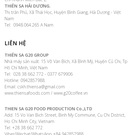
THIÊN SA HẢI DƯƠNG.
Thị trấn Phủ, Xã Thái Học, Huyện Bình Giang, Hải Dương - Việt
Nam
Tel: 0948.064.265 A Nam
LIÊN HỆ
THIÊN SA G20 GROUP
Nhà máy sản xuất: 15 Võ Văn Bích, Xã Bình Mỹ, Huyện Củ Chi, Tp
Hồ Chí Minh, Việt Nam
Tel: 028 38 662 772 - 0377 679906
Hotline: 0942857988.
Email: cskh.thiensa@gmail.com
www.thiensafoods.com / www.g20coffee.vn
THIEN SA G20 FOOD PRODUCTION Co.,LTD
Add: 15 Vo Van Bich Street, Binh My Commune, Cu Chi District,
Ho Chi Minh City, Vietnam
Tel: +28 38 662 772
Viber/Wechat/WhatsApp +84 942857988