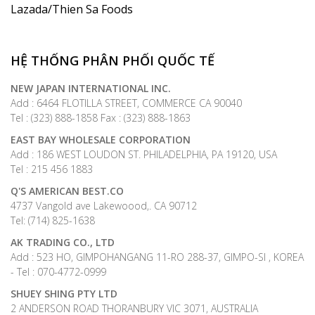
Lazada/Thien Sa Foods
HỆ THỐNG PHÂN PHỐI QUỐC TẾ
NEW JAPAN INTERNATIONAL INC.
Add : 6464 FLOTILLA STREET, COMMERCE CA 90040
Tel : (323) 888-1858 Fax : (323) 888-1863
EAST BAY WHOLESALE CORPORATION
Add : 186 WEST LOUDON ST. PHILADELPHIA, PA 19120, USA
Tel : 215 456 1883
Q'S AMERICAN BEST.CO
4737 Vangold ave Lakewoood,. CA 90712
Tel: (714) 825-1638
AK TRADING CO., LTD
Add : 523 HO, GIMPOHANGANG 11-RO 288-37, GIMPO-SI , KOREA
- Tel : 070-4772-0999
SHUEY SHING PTY LTD
2 ANDERSON ROAD THORANBURY VIC 3071, AUSTRALIA