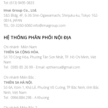
Tel: (613) 9495 0833
Imai Group Co., Ltd.
S&S Bldg, 4F, 6-36 Shin-Ogawamachi, Shinjuku-ku, Tokyo 162-
0814, JAPAN
TEL: 03-3260-6060 info@imaigroup.com
HỆ THỐNG PHÂN PHỐI NỘI ĐỊA
Chi nhánh Miền Nam
THIÊN SA CỘNG HÒA.
Số 70 Cộng Hòa, Phường Tân Sơn Nhất, TP. Hồ Chí Minh, Việt
Nam
Tel: 0385 85 26 99 - Email: vpthiensa@gmail.com
Chi nhánh Miền Bắc :
THIÊN SA HÀ NỘI.
Số 6A, Xóm 1, Khả Lễ, Phường Võ Cường, TP Bắc Ninh, tỉnh Bắc
Ninh, Việt Nam
Tel: 0966.884.298 - A Khương
Chi nhánh Miền Bắc 2: