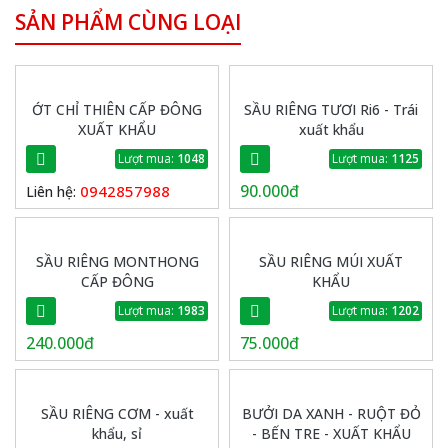
SẢN PHẨM CÙNG LOẠI
ỚT CHỈ THIÊN CẤP ĐÔNG
SẦU RIÊNG TƯƠI Ri6 - Trái
XUẤT KHẨU
xuất khẩu
Lượt mua:
1048
Lượt mua:
1125
90.000đ
0942857988
Liên hệ:
SẦU RIÊNG MONTHONG
SẦU RIÊNG MÚI XUẤT
CẤP ĐÔNG
KHẨU
Lượt mua:
1983
Lượt mua:
1202
240.000đ
75.000đ
SẦU RIÊNG CƠM - xuất
BƯỞI DA XANH - RUỘT ĐỎ
khẩu, sỉ
- BẾN TRE - XUẤT KHẨU