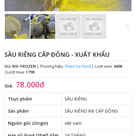
SẦU RIÊNG CẤP ĐÔNG - XUẤT KHẨU
Mã:
RI6 -FROZEN
|
Thương hiệu:
Thien Sa Food
|
Lượt xem:
4498
|
Lượt mua:
1798
78.000đ
Giá:
Thực phẩm
SẦU RIÊNG
Sản phẩm
SẦU RIÊNG RI6 CẤP ĐÔNG
Nguồn gốc (Origin)
việt nam
Hạn sử dụng (Shelf-life)
24 THÁNG