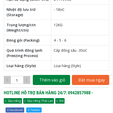
Nhiệt độ lưu trữ
- 18oC
(Storage)
Trọng lượng/ctn
12KG
(Weight/ctn)
Đóng gói (Packing)
4 - 5 - 6
Quá trình đông lạnh
Cấp đông sâu -35oC
(Freezing Process)
Loại hàng (Style)
Loại hàng (Style)
Thêm vào giỏ
Đặt mua ngay
HOTLINE HỖ TRỢ BÁN HÀNG 24/7: 0942857988 -
Sầu riêng
Sầu riêng Thái Lan
Ri6
Facebook
Twitter