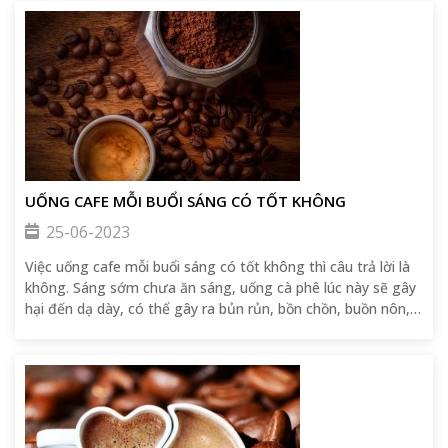
UỐNG CAFE MỖI BUỔI SÁNG CÓ TỐT KHÔNG
25-06-2023
Việc uống cafe mỗi buổi sáng có tốt không thì câu trả lời là
không. Sáng sớm chưa ăn sáng, uống cà phê lúc này sẽ gây
hại đến dạ dày, có thể gây ra bủn rủn, bồn chồn, buồn nôn,
chóng mặt. Nên uống vào giữa buổi sáng hoặc trưa và nếu
uống cà phê vào lúc chiều hoặc tối sẽ khiến bạn mất ngủ