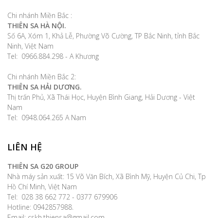
Chi nhánh Miền Bắc :
THIÊN SA HÀ NỘI.
Số 6A, Xóm 1, Khả Lễ, Phường Võ Cường, TP Bắc Ninh, tỉnh Bắc
Ninh, Việt Nam
Tel: 0966.884.298 - A Khương
Chi nhánh Miền Bắc 2:
THIÊN SA HẢI DƯƠNG.
Thị trấn Phủ, Xã Thái Học, Huyện Bình Giang, Hải Dương - Việt
Nam
Tel: 0948.064.265 A Nam
LIÊN HỆ
THIÊN SA G20 GROUP
Nhà máy sản xuất: 15 Võ Văn Bích, Xã Bình Mỹ, Huyện Củ Chi, Tp
Hồ Chí Minh, Việt Nam
Tel: 028 38 662 772 - 0377 679906
Hotline: 0942857988.
Email: cskh.thiensa@gmail.com