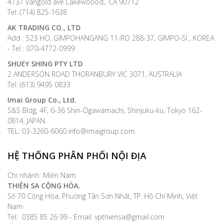
4737 Vangold ave Lakewoood,. CA 90712
Tel: (714) 825-1638
AK TRADING CO., LTD
Add : 523 HO, GIMPOHANGANG 11-RO 288-37, GIMPO-SI , KOREA
- Tel : 070-4772-0999
SHUEY SHING PTY LTD
2 ANDERSON ROAD THORANBURY VIC 3071, AUSTRALIA
Tel: (613) 9495 0833
Imai Group Co., Ltd.
S&S Bldg, 4F, 6-36 Shin-Ogawamachi, Shinjuku-ku, Tokyo 162-
0814, JAPAN
TEL: 03-3260-6060 info@imaigroup.com
HỆ THỐNG PHÂN PHỐI NỘI ĐỊA
Chi nhánh Miền Nam
THIÊN SA CỘNG HÒA.
Số 70 Cộng Hòa, Phường Tân Sơn Nhất, TP. Hồ Chí Minh, Việt
Nam
Tel: 0385 85 26 99 - Email: vpthiensa@gmail.com