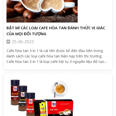
BẬT MÍ CÁC LOẠI CAFE HÒA TAN ĐÁNH THỨC VỊ GIÁC
CỦA MỌI ĐỐI TƯỢNG
25-06-2023
Cafe hòa tan 3 in 1 là cái tên được kể đến đầu tiên trong
danh sách các loại cafe hòa tan hiện nay trên thị trường.
Cafe hòa tan 3 in 1 là loại cafe hội tụ 3 nguyên liệu để tạo
nên một gói cafe hòa tan, đó là cà phê hòa tan phối trộn với
đường mía và kem sữa thực vật. 3 loại nguyên liệu này hòa
quyện vào nhau để tạo nên một thức uống tuyệt vời cho
mọi người không kể tuổi tác, già trẻ, gái trai, lớn bé. Bên
cạnh đó dòng sản phẩm cafe hòa tan 3 in này rất tiện cho
những người bận rộn, không có thời gian ngồi chờ một ly
cafe phin hoặc dùng trong các kỳ đại hội, hội thảo, của hàng
tiện lợi,...