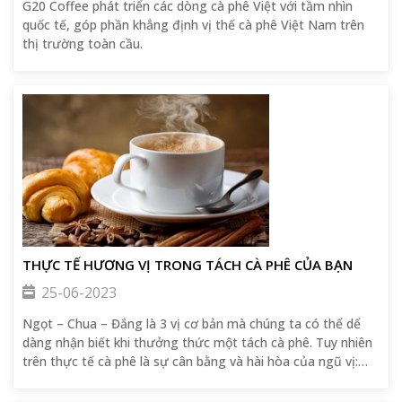
G20 Coffee phát triển các dòng cà phê Việt với tầm nhìn
quốc tế, góp phần khẳng định vị thế cà phê Việt Nam trên
thị trường toàn cầu.
THỰC TẾ HƯƠNG VỊ TRONG TÁCH CÀ PHÊ CỦA BẠN
25-06-2023
Ngọt – Chua – Đắng là 3 vị cơ bản mà chúng ta có thể dể
dàng nhận biết khi thưởng thức một tách cà phê. Tuy nhiên
trên thực tế cà phê là sự cân bằng và hài hòa của ngũ vị:
đắng, chua, mặn , ngọt và cay.