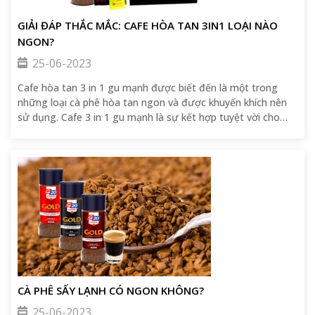
GIẢI ĐÁP THẮC MẮC: CAFE HÒA TAN 3IN1 LOẠI NÀO
NGON?
25-06-2023
Cafe hòa tan 3 in 1 gu mạnh được biết đến là một trong
những loại cà phê hòa tan ngon và được khuyến khích nên
sử dụng. Cafe 3 in 1 gu mạnh là sự kết hợp tuyệt vời cho
các cánh mày râu bởi hương vị cafe đầy mạnh mẽ hòa
quyện với sự béo dịu nhẹ nhàng của mùi sữa.
CÀ PHÊ SẤY LẠNH CÓ NGON KHÔNG?
25-06-2023