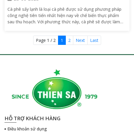
Cà phê sấy lạnh là loại cà phê được sử dụng phương pháp
công nghệ tiên tiến nhất hiện nay về chế biến thực phẩm
sau thu hoạch. Với phương thức này, cà phê sẽ được làm
khô ở nhiệt độ thấp, với tỉ lệ hồi hương cao. Nhờ vào việc sử
dụng nhiệt độ thấp làm khô sản phẩm ở trong buồng sấy
Page 1 / 2
1
2
Next
Last
nhiệt độ âm sâu để sản phẩm thoát hơi nước, sẽ giúp cho
sản phẩm mang lại mùi vị tốt, chất lượng hảo hạng.
HỖ TRỢ KHÁCH HÀNG
Điều khoản sử dụng