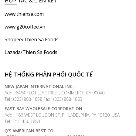
HỢP TÁC & LIÊN KẾT
www.thiensa.com
www.g20coffee.vn
Shopee/Thien Sa Foods
Lazada/Thien Sa Foods
HỆ THỐNG PHÂN PHỐI QUỐC TẾ
NEW JAPAN INTERNATIONAL INC.
Add : 6464 FLOTILLA STREET, COMMERCE CA 90040
Tel : (323) 888-1858 Fax : (323) 888-1863
EAST BAY WHOLESALE CORPORATION
Add : 186 WEST LOUDON ST. PHILADELPHIA, PA 19120, USA
Tel : 215 456 1883
Q'S AMERICAN BEST.CO