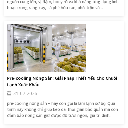
nguồn cung lớn, vị đậm, body rõ và khả năng ứng dụng linh
hoạt trong rang xay, cà phê hòa tan, phối trộn và
OEM/Private Label.
Pre-cooling Nông Sản: Giải Pháp Thiết Yếu Cho Chuỗi
Lạnh Xuất Khẩu
31-07-2026
pre-cooling nông sản – hay còn gọi là làm lạnh sơ bộ. Quá
trình này không chỉ giúp kéo dài thời gian bảo quản mà còn
đảm bảo nông sản giữ được độ tươi ngon, giá trị dinh
dưỡng và đáp ứng các tiêu chuẩn khắt khe của thị trường
quốc tế.