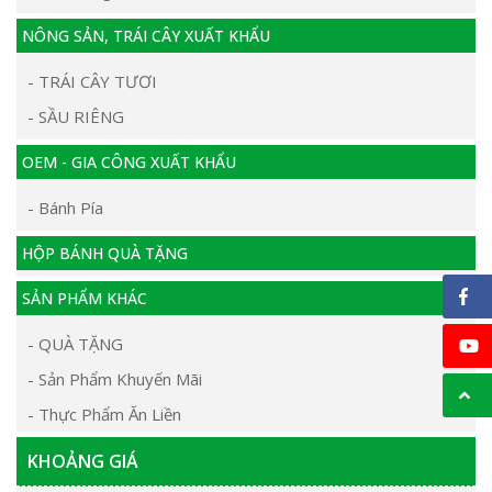
NÔNG SẢN, TRÁI CÂY XUẤT KHẨU
- TRÁI CÂY TƯƠI
- SẦU RIÊNG
OEM - GIA CÔNG XUẤT KHẨU
- Bánh Pía
HỘP BÁNH QUÀ TẶNG
SẢN PHẨM KHÁC
- QUÀ TẶNG
- Sản Phẩm Khuyến Mãi
- Thực Phẩm Ăn Liền
KHOẢNG GIÁ