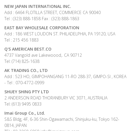
NEW JAPAN INTERNATIONAL INC.
Add : 6464 FLOTILLA STREET, COMMERCE CA 90040
Tel : (323) 888-1858 Fax : (323) 888-1863
EAST BAY WHOLESALE CORPORATION
Add : 186 WEST LOUDON ST. PHILADELPHIA, PA 19120, USA
Tel : 215 456 1883
Q'S AMERICAN BEST.CO
4737 Vangold ave Lakewoood,. CA 90712
Tel: (714) 825-1638
AK TRADING CO., LTD
Add : 523 HO, GIMPOHANGANG 11-RO 288-37, GIMPO-SI , KOREA
- Tel : 070-4772-0999
SHUEY SHING PTY LTD
2 ANDERSON ROAD THORANBURY VIC 3071, AUSTRALIA
Tel: (613) 9495 0833
Imai Group Co., Ltd.
S&S Bldg, 4F, 6-36 Shin-Ogawamachi, Shinjuku-ku, Tokyo 162-
0814, JAPAN