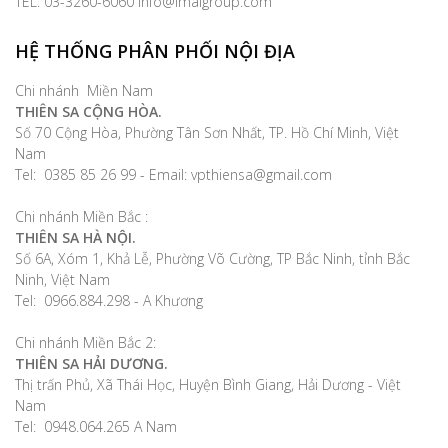
TEL: 03-3260-6060 info@imaigroup.com
HỆ THỐNG PHÂN PHỐI NỘI ĐỊA
Chi nhánh Miền Nam
THIÊN SA CỘNG HÒA.
Số 70 Cộng Hòa, Phường Tân Sơn Nhất, TP. Hồ Chí Minh, Việt
Nam
Tel: 0385 85 26 99 - Email: vpthiensa@gmail.com
Chi nhánh Miền Bắc :
THIÊN SA HÀ NỘI.
Số 6A, Xóm 1, Khả Lễ, Phường Võ Cường, TP Bắc Ninh, tỉnh Bắc
Ninh, Việt Nam
Tel: 0966.884.298 - A Khương
Chi nhánh Miền Bắc 2:
THIÊN SA HẢI DƯƠNG.
Thị trấn Phủ, Xã Thái Học, Huyện Bình Giang, Hải Dương - Việt
Nam
Tel: 0948.064.265 A Nam