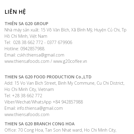
LIÊN HỆ
THIÊN SA G20 GROUP
Nhà máy sản xuất: 15 Võ Văn Bích, Xã Bình Mỹ, Huyện Củ Chi, Tp
Hồ Chí Minh, Việt Nam
Tel: 028 38 662 772 - 0377 679906
Hotline: 0942857988.
Email: cskh.thiensa@gmail.com
www.thiensafoods.com / www.g20coffee.vn
THIEN SA G20 FOOD PRODUCTION Co.,LTD
Add: 15 Vo Van Bich Street, Binh My Commune, Cu Chi District,
Ho Chi Minh City, Vietnam
Tel: +28 38 662 772
Viber/Wechat/WhatsApp +84 942857988
Email: info.thiensa@gmail.com
www.thiensafoods.com
THIEN SA G20
BRANCH CONG HOA
Office: 70 Cong Hoa, Tan Son Nhat ward, Ho Chi Minh City,