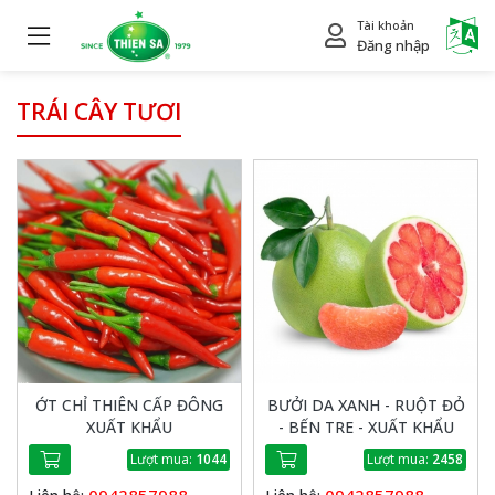
Tài khoản
Power
Đăng nhập
TRÁI CÂY TƯƠI
ỚT CHỈ THIÊN CẤP ĐÔNG
BƯỞI DA XANH - RUỘT ĐỎ
XUẤT KHẨU
- BẾN TRE - XUẤT KHẨU
Lượt mua:
1044
Lượt mua:
2458