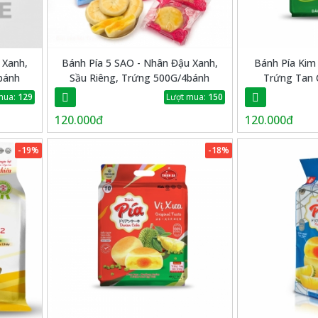
 Xanh,
Bánh Pía 5 SAO - Nhân Đậu Xanh,
Bánh Pía Kim 
bánh
Sầu Riêng, Trứng 500G/4bánh
Trứng Tan 
mua:
129
Lượt mua:
150
120.000đ
120.000đ
-19%
-18%