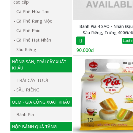
cao cấp
- Cà Phê Hòa Tan
- Cà Phê Rang Mộc
Bánh Pía 4 SAO - Nhân Đậu
- Cà Phê Phin
Sầu Riêng, Trứng 400G/4
- Cà Phê Hạt Nhân
Lượt 
- Sầu Riêng
90.000đ
NÔNG SẢN, TRÁI CÂY XUẤT
KHẨU
- TRÁI CÂY TƯƠI
- SẦU RIÊNG
OEM - GIA CÔNG XUẤT KHẨU
- Bánh Pía
HỘP BÁNH QUÀ TẶNG