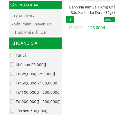
SẢN PHẨM KHÁC
Bánh Pía Kim Sa Trứng Ch
Đậu Xanh - Lá Dứa 480g/1
- QUÀ TẶNG
Lượt m
- Sản Phẩm Khuyến Mãi
128.000đ
159.000đ
- Thực Phẩm Ăn Liền
KHOẢNG GIÁ
Tất cả
Nhỏ hơn 25,000₫
Từ 25,000₫ - 50,000₫
Từ 50,000₫ - 100,000₫
Từ 100,000₫ - 200,000₫
Từ 200,000₫ - 500,000₫
Lớn hơn 500,000₫