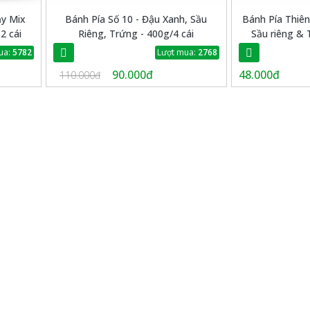
ảy Mix
Bánh Pía Số 10 - Đậu Xanh, Sầu
Bánh Pía Thiên
2 cái
Riêng, Trứng - 400g/4 cái
Sầu riêng & 
ua:
5782
Lượt mua:
2768
90.000đ
48.000đ
110.000đ