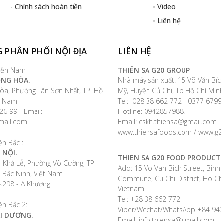
Chính sách hoàn tiền
Video
Liên hệ
 PHÂN PHỐI NỘI ĐỊA
LIÊN HỆ
iền Nam
THIÊN SA G20 GROUP
ỘNG HÒA.
Nhà máy sản xuất: 15 Võ Văn Bíc
òa, Phường Tân Sơn Nhất, TP. Hồ
Mỹ, Huyện Củ Chi, Tp Hồ Chí Min
ệt Nam
Tel: 028 38 662 772 - 0377 67
26 99 - Email:
Hotline: 0942857988.
mail.com
Email: cskh.thiensa@gmail.com
www.thiensafoods.com / www.g2
ền Bắc :
 NỘI.
THIEN SA G20 FOOD PRODUCT
, Khả Lễ, Phường Võ Cường, TP
Add: 15 Vo Van Bich Street, Bin
h Bắc Ninh, Việt Nam
Commune, Cu Chi District, Ho Chi
4.298 - A Khương
Vietnam
Tel: +28 38 662 772
ền Bắc 2:
Viber/Wechat/WhatsApp +84 9
ẢI DƯƠNG.
Email: info.thiensa@gmail.com