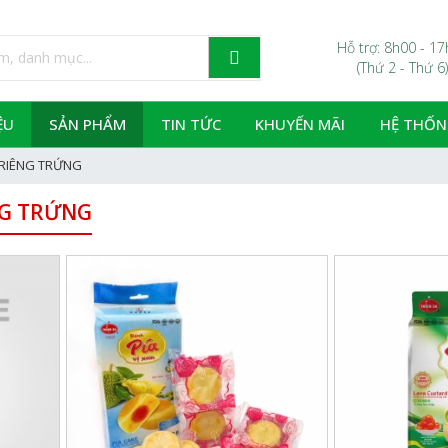
Hỗ trợ: 8h00 - 1
(Thứ 2 - Thứ 6)
ỆU
SẢN PHẨM
TIN TỨC
KHUYẾN MÃI
HỆ THỐN
 RIÊNG TRỨNG
NG TRỨNG