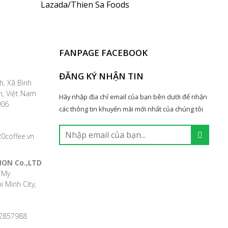
Lazada/Thien Sa Foods
FANPAGE FACEBOOK
ĐĂNG KÝ NHẬN TIN
h, Xã Bình
h, Việt Nam
Hãy nhập địa chỉ email của bạn bên dưới để nhận
9906
các thông tin khuyến mãi mới nhất của chúng tôi
0coffee.vn
ION Co.,LTD
h My
 Minh City,
42857988