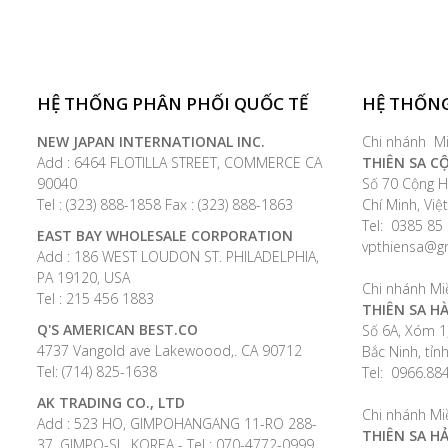
HỆ THỐNG PHÂN PHỐI QUỐC TẾ
HỆ THỐNG
NEW JAPAN INTERNATIONAL INC.
Chi nhánh M
Add : 6464 FLOTILLA STREET, COMMERCE CA
THIÊN SA C
90040
Số 70 Cộng H
Tel : (323) 888-1858 Fax : (323) 888-1863
Chí Minh, Vi
Tel: 0385 85 
EAST BAY WHOLESALE CORPORATION
vpthiensa@g
Add : 186 WEST LOUDON ST. PHILADELPHIA,
PA 19120, USA
Chi nhánh Mi
Tel : 215 456 1883
THIÊN SA HÀ
Q'S AMERICAN BEST.CO
Số 6A, Xóm 1
4737 Vangold ave Lakewoood,. CA 90712
Bắc Ninh, tỉn
Tel: (714) 825-1638
Tel: 0966.88
AK TRADING CO., LTD
Chi nhánh Mi
Add : 523 HO, GIMPOHANGANG 11-RO 288-
THIÊN SA H
37, GIMPO-SI , KOREA - Tel : 070-4772-0999