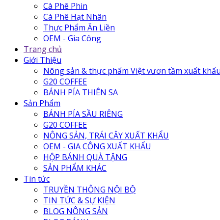
Cà Phê Phin
Cà Phê Hạt Nhân
Thực Phẩm Ăn Liền
OEM - Gia Công
Trang chủ
Giới Thiệu
Nông sản & thực phẩm Việt vươn tầm xuất khẩ
G20 COFFEE
BÁNH PÍA THIÊN SA
Sản Phẩm
BÁNH PÍA SẦU RIÊNG
G20 COFFEE
NÔNG SẢN, TRÁI CÂY XUẤT KHẨU
OEM - GIA CÔNG XUẤT KHẨU
HỘP BÁNH QUÀ TẶNG
SẢN PHẨM KHÁC
Tin tức
TRUYỀN THÔNG NỘI BỘ
TIN TỨC & SỰ KIỆN
BLOG NÔNG SẢN