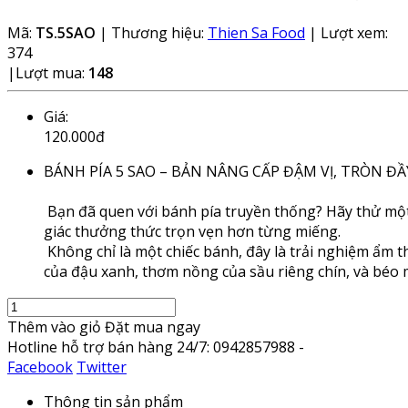
Mã:
TS.5SAO
|
Thương hiệu:
Thien Sa Food
|
Lượt xem:
374
|
Lượt mua:
148
Giá:
120.000đ
BÁNH PÍA 5 SAO – BẢN NÂNG CẤP ĐẬM VỊ, TRÒN Đ
Bạn đã quen với bánh pía truyền thống? Hãy thử một 
giác thưởng thức trọn vẹn hơn từng miếng.
Không chỉ là một chiếc bánh, đây là trải nghiệm ẩm 
của đậu xanh, thơm nồng của sầu riêng chín, và béo m
Thêm vào giỏ
Đặt mua ngay
Hotline hỗ trợ bán hàng 24/7: 0942857988 -
Facebook
Twitter
Thông tin sản phẩm