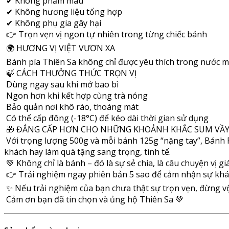
✔ Không phẩm màu
✔ Không hương liệu tổng hợp
✔ Không phụ gia gây hại
👉 Trọn vẹn vị ngon tự nhiên trong từng chiếc bánh
🌍 HƯƠNG VỊ VIỆT VƯƠN XA
Bánh pía Thiên Sa không chỉ được yêu thích trong nước m
🍃 CÁCH THƯỞNG THỨC TRỌN VỊ
Dùng ngay sau khi mở bao bì
Ngon hơn khi kết hợp cùng trà nóng
Bảo quản nơi khô ráo, thoáng mát
Có thể cấp đông (-18°C) để kéo dài thời gian sử dụng
🎁 ĐẲNG CẤP HƠN CHO NHỮNG KHOẢNH KHẮC SUM VẦ
Với trọng lượng 500g và mỗi bánh 125g “nặng tay”, Bánh P
khách hay làm quà tặng sang trọng, tinh tế.
💚 Không chỉ là bánh – đó là sự sẻ chia, là câu chuyện vị 
👉 Trải nghiệm ngay phiên bản 5 sao để cảm nhận sự khác
✨ Nếu trải nghiệm của bạn chưa thật sự trọn vẹn, đừng v
Cảm ơn bạn đã tin chọn và ủng hộ Thiên Sa 💚