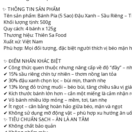
✨ THÔNG TIN SẢN PHẨM
Tên sản phẩm: Bánh Pía (5 Sao) Đậu Xanh – Sầu Riêng – 
Khối lượng tịnh: 500g
Quy cách: 4 bánh x 125g
Thương hiệu: Thiên Sa Food
Xuất xứ: Việt Nam
Phù hợp: Mọi đối tượng, đặc biệt người thích vị béo mặn hà
✨ ĐIỂM NHẤN KHÁC BIỆT
✔ Công thức quen thuộc nhưng nâng cấp về độ “đầy” – nhâ
✔ 15% sầu riêng chín tự nhiên – thơm nồng lan tỏa
✔ 30% đậu xanh chọn lọc – bùi mịn, thanh nhẹ
✔ 13% lòng đỏ trứng muối – béo bùi, tăng chiều sâu vị giá
✔ Kích thước bánh lớn hơn – cắn một miếng là cảm nhận 
✔ Vỏ bánh nhiều lớp mỏng – mềm, tơi, tan nhẹ
✔ Ít ngọt – cân bằng hoàn hảo giữa béo, mặn và ngọt
✔ Không sử dụng mỡ động vật – phù hợp xu hướng ăn uố
✨ TIÊU CHUẨN SẠCH – ĂN LÀ AN TÂM
✔ Không chất bảo quản