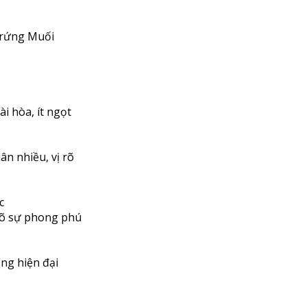
Trứng Muối
i hòa, ít ngọt
n nhiều, vị rõ
c
rõ sự phong phú
ng hiện đại