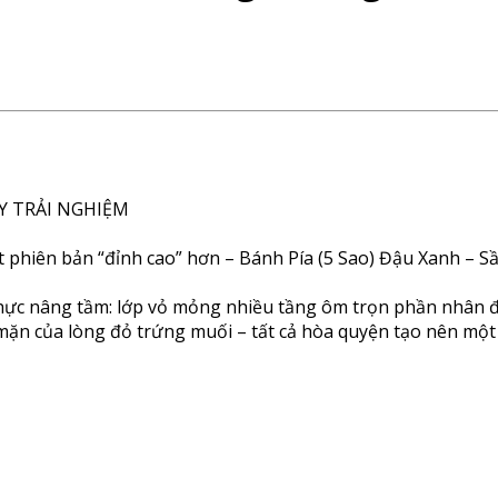
ẦY TRẢI NGHIỆM
phiên bản “đỉnh cao” hơn – Bánh Pía (5 Sao) Đậu Xanh – Sầu
thực nâng tầm: lớp vỏ mỏng nhiều tầng ôm trọn phần nhân đ
ặn của lòng đỏ trứng muối – tất cả hòa quyện tạo nên một t