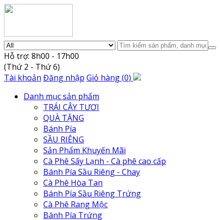
Hỗ trợ: 8h00 - 17h00
(Thứ 2 - Thứ 6)
Tài khoản
Đăng nhập
Giỏ hàng
(
0
)
Danh mục sản phẩm
TRÁI CÂY TƯƠI
QUÀ TẶNG
Bánh Pía
SẦU RIÊNG
Sản Phẩm Khuyến Mãi
Cà Phê Sấy Lạnh - Cà phê cao cấp
Bánh Pía Sầu Riêng - Chay
Cà Phê Hòa Tan
Bánh Pía Sầu Riêng Trứng
Cà Phê Rang Mộc
Bánh Pía Trứng