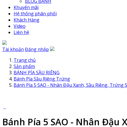
BLOG BÁNH
Khuyến mãi
Hệ thống phân phối
Khách Hàng
Video
Liên hệ
Tài khoản
Đăng nhập
Trang chủ
Sản phẩm
BÁNH PÍA SẦU RIÊNG
Bánh Pía Sầu Riêng Trứng
Bánh Pía 5 SAO - Nhân Đậu Xanh, Sầu Riêng, Trứng
Bánh Pía 5 SAO - Nhân Đậu 