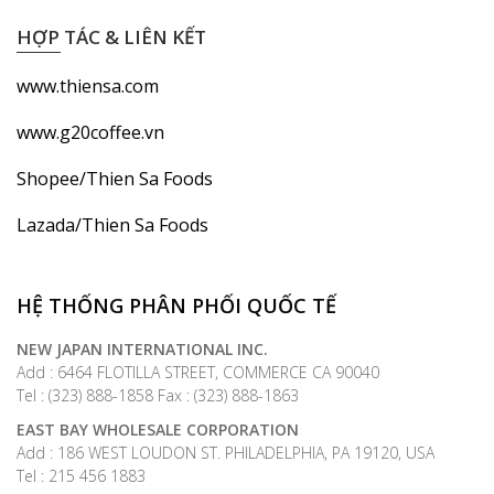
HỢP TÁC & LIÊN KẾT
www.thiensa.com
www.g20coffee.vn
Shopee/Thien Sa Foods
Lazada/Thien Sa Foods
HỆ THỐNG PHÂN PHỐI QUỐC TẾ
NEW JAPAN INTERNATIONAL INC.
Add : 6464 FLOTILLA STREET, COMMERCE CA 90040
Tel : (323) 888-1858 Fax : (323) 888-1863
EAST BAY WHOLESALE CORPORATION
Add : 186 WEST LOUDON ST. PHILADELPHIA, PA 19120, USA
Tel : 215 456 1883