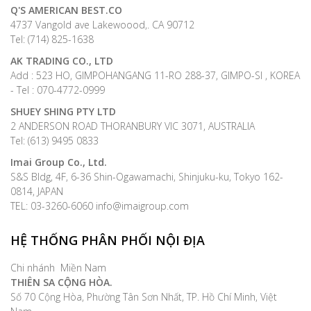
Q'S AMERICAN BEST.CO
4737 Vangold ave Lakewoood,. CA 90712
Tel: (714) 825-1638
AK TRADING CO., LTD
Add : 523 HO, GIMPOHANGANG 11-RO 288-37, GIMPO-SI , KOREA
- Tel : 070-4772-0999
SHUEY SHING PTY LTD
2 ANDERSON ROAD THORANBURY VIC 3071, AUSTRALIA
Tel: (613) 9495 0833
Imai Group Co., Ltd.
S&S Bldg, 4F, 6-36 Shin-Ogawamachi, Shinjuku-ku, Tokyo 162-
0814, JAPAN
TEL: 03-3260-6060 info@imaigroup.com
HỆ THỐNG PHÂN PHỐI NỘI ĐỊA
Chi nhánh Miền Nam
THIÊN SA CỘNG HÒA.
Số 70 Cộng Hòa, Phường Tân Sơn Nhất, TP. Hồ Chí Minh, Việt