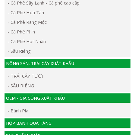
- Cà Phê Sấy Lạnh - Cà phê cao cấp
- Cà Phê Hòa Tan
- Cà Phê Rang Mộc
- Cà Phê Phin
- Cà Phê Hạt Nhân
- Sầu Riêng
NÔNG SẢN, TRÁI CÂY XUẤT KHẨU
- TRÁI CÂY TƯƠI
- SẦU RIÊNG
OEM - GIA CÔNG XUẤT KHẨU
- Bánh Pía
HỘP BÁNH QUÀ TẶNG