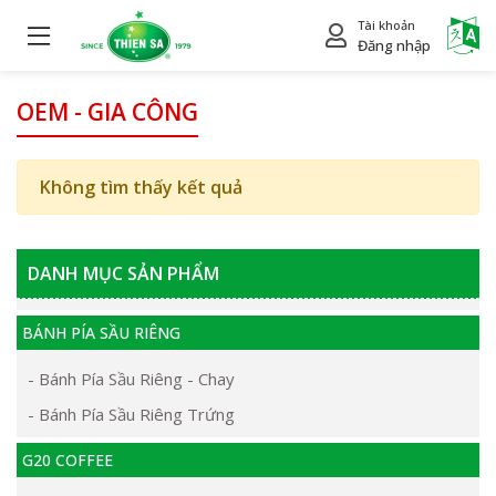
Tài khoản
Power
Đăng nhập
OEM - GIA CÔNG
Không tìm thấy kết quả
DANH MỤC SẢN PHẨM
BÁNH PÍA SẦU RIÊNG
- Bánh Pía Sầu Riêng - Chay
- Bánh Pía Sầu Riêng Trứng
G20 COFFEE