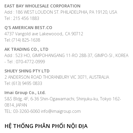
EAST BAY WHOLESALE CORPORATION
Add : 186 WEST LOUDON ST. PHILADELPHIA, PA 19120, USA
Tel : 215 456 1883
Q'S AMERICAN BEST.CO
4737 Vangold ave Lakewoood,. CA 90712
Tel: (714) 825-1638
AK TRADING CO., LTD
Add : 523 HO, GIMPOHANGANG 11-RO 288-37, GIMPO-SI , KOREA
- Tel : 070-4772-0999
SHUEY SHING PTY LTD
2 ANDERSON ROAD THORANBURY VIC 3071, AUSTRALIA
Tel: (613) 9495 0833
Imai Group Co., Ltd.
S&S Bldg, 4F, 6-36 Shin-Ogawamachi, Shinjuku-ku, Tokyo 162-
0814, JAPAN
TEL: 03-3260-6060 info@imaigroup.com
HỆ THỐNG PHÂN PHỐI NỘI ĐỊA