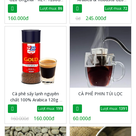
Túi/60 Gói
Original - KLT:
Lượt mua:
86
Lượt mua:
72
1700G/túi/105 gói
160.000đ
245.000đ
0đ
Cà phê sấy lạnh nguyên
CÀ PHÊ PHIN TÚI LỌC
chất 100% Arabica 120g -
Thiên Sa G20
Lượt mua:
199
Lượt mua:
1391
160.000đ
60.000đ
160.000đ