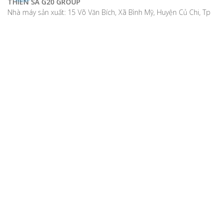
THIÊN SA G20 GROUP
Nhà máy sản xuất: 15 Võ Văn Bích, Xã Bình Mỹ, Huyện Củ Chi, Tp
Hồ Chí Minh, Việt Nam
Tel: 028 38 662 772 - 0377 679906
Hotline: 0942857988.
Email: cskh.thiensa@gmail.com
www.thiensafoods.com / www.g20coffee.vn
THIEN SA G20 FOOD PRODUCTION Co.,LTD
Add: 15 Vo Van Bich Street, Binh My Commune, Cu Chi District,
Ho Chi Minh City, Vietnam
Tel: +28 38 662 772
Viber/Wechat/WhatsApp +84 942857988
Email: info.thiensa@gmail.com
www.thiensafoods.com
THIEN SA G20
BRANCH CONG HOA
Office: 70 Cong Hoa, Tan Son Nhat ward, Ho Chi Minh City,
Vietnam, Vietnam
Hotline: +84 385 85 2 699
Email: cskh.thiensa@gmail.com