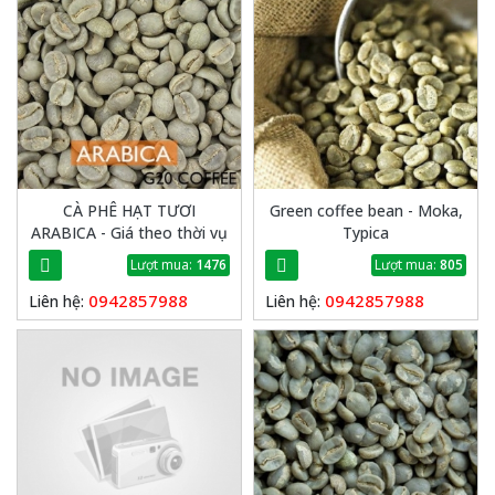
CÀ PHÊ HẠT TƯƠI
Green coffee bean - Moka,
ARABICA - Giá theo thời vụ
Typica
Lượt mua:
1476
Lượt mua:
805
0942857988
0942857988
Liên hệ:
Liên hệ: