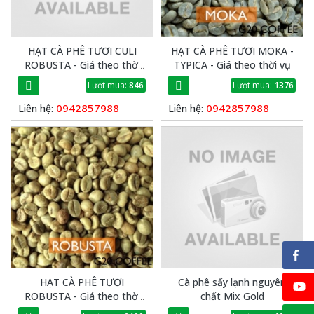
HẠT CÀ PHÊ TƯƠI CULI
HẠT CÀ PHÊ TƯƠI MOKA -
ROBUSTA - Giá theo thời
TYPICA - Giá theo thời vụ
vụ
Lượt mua:
846
Lượt mua:
1376
0942857988
0942857988
Liên hệ:
Liên hệ:
HẠT CÀ PHÊ TƯƠI
Cà phê sấy lạnh nguyên
ROBUSTA - Giá theo thời
chất Mix Gold
vụ