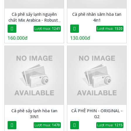
Cà phê sấy lạnh nguyên
Cà phê nhân sâm hòa tan
chất Mix Arabica - Robusta
4in1
120g - Thiên Sa G20
Lượt mua:
1241
Lượt mua:
1520
160.000đ
130.000đ
Cà phê sấy lạnh hòa tan
CÀ PHÊ PHIN - ORIGINAL -
3IN1
G2
Lượt mua:
1470
Lượt mua:
1215