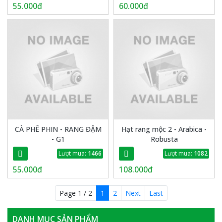
55.000đ
60.000đ
CÀ PHÊ PHIN - RANG ĐẬM
Hạt rang mộc 2 - Arabica -
- G1
Robusta
Lượt mua:
1466
Lượt mua:
1082
55.000đ
108.000đ
Page 1 / 2
1
2
Next
Last
DANH MỤC SẢN PHẨM