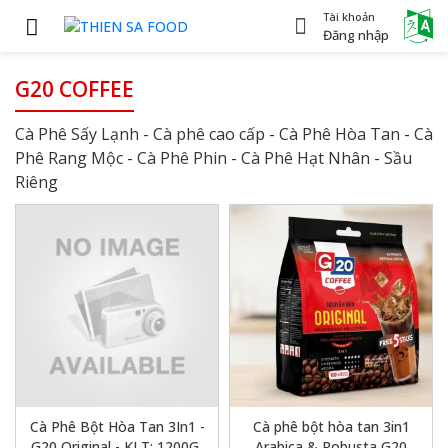
Tài khoản
Power
Đăng nhập
G20 COFFEE
Cà Phê Sấy Lạnh - Cà phê cao cấp
-
Cà Phê Hòa Tan
-
Cà
Phê Rang Mộc
-
Cà Phê Phin
-
Cà Phê Hạt Nhân
-
Sầu
Riêng
Cà Phê Bột Hòa Tan 3In1 -
Cà phê bột hòa tan 3in1
G20 Original - KLT: 1200G/
Arabica & Robusta G20