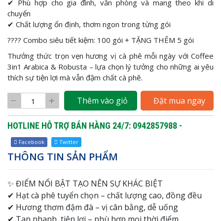
✔ Phù hợp cho gia đình, văn phòng và mang theo khi di
chuyển
✔ Chất lượng ổn định, thơm ngon trong từng gói
???? Combo siêu tiết kiệm: 100 gói + TẶNG THÊM 5 gói
Thưởng thức trọn vẹn hương vị cà phê mỗi ngày với Coffee
3in1 Arabica & Robusta – lựa chọn lý tưởng cho những ai yêu
thích sự tiện lợi mà vẫn đậm chất cà phê.
Thêm vào giỏ
Đặt mua ngay
HOTLINE HỖ TRỢ BÁN HÀNG 24/7: 0942857988 -
Facebook
Twitter
THÔNG TIN SẢN PHẨM
✨ ĐIỂM NỔI BẬT TẠO NÊN SỰ KHÁC BIỆT
✔ Hạt cà phê tuyển chọn – chất lượng cao, đồng đều
✔ Hương thơm đậm đà – vị cân bằng, dễ uống
✔ Tan nhanh, tiện lợi – phù hợp mọi thời điểm