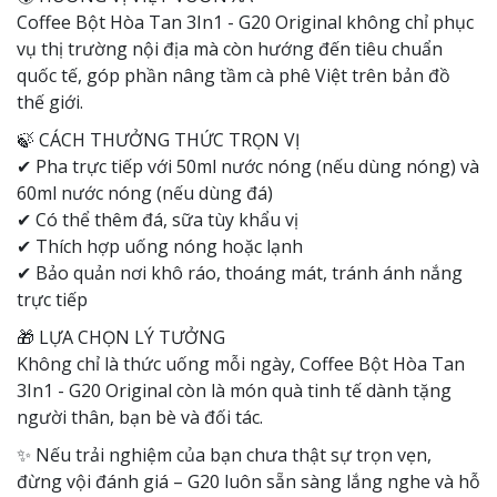
Coffee Bột Hòa Tan 3In1 - G20 Original không chỉ phục
vụ thị trường nội địa mà còn hướng đến tiêu chuẩn
quốc tế, góp phần nâng tầm cà phê Việt trên bản đồ
thế giới.
🍃 CÁCH THƯỞNG THỨC TRỌN VỊ
✔ Pha trực tiếp với 50ml nước nóng (nếu dùng nóng) và
60ml nước nóng (nếu dùng đá)
✔ Có thể thêm đá, sữa tùy khẩu vị
✔ Thích hợp uống nóng hoặc lạnh
✔ Bảo quản nơi khô ráo, thoáng mát, tránh ánh nắng
trực tiếp
🎁 LỰA CHỌN LÝ TƯỞNG
Không chỉ là thức uống mỗi ngày, Coffee Bột Hòa Tan
3In1 - G20 Original còn là món quà tinh tế dành tặng
người thân, bạn bè và đối tác.
✨ Nếu trải nghiệm của bạn chưa thật sự trọn vẹn,
đừng vội đánh giá – G20 luôn sẵn sàng lắng nghe và hỗ