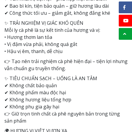
✔ Bao bì kín, tiện bảo quản – giữ hương lâu dài
✔ Công thức tối ưu – giảm gắt, không đắng khé
✨ TRẢI NGHIỆM VỊ GIÁC KHÓ QUÊN
Mỗi ly cà phê là sự kết tinh của hương và vị:
• Hương thơm lan tỏa
• Vị đậm vừa phải, không quá gắt
• Hậu vị êm, thanh, dễ chịu
👉 Tạo nên trải nghiệm cà phê hiện đại – tiện lợi nhưng
vẫn chuẩn gu truyền thống.
✨ TIÊU CHUẨN SẠCH – UỐNG LÀ AN TÂM
✔ Không chất bảo quản
✔ Không phẩm màu độc hại
✔ Không hương liệu tổng hợp
✔ Không phụ gia gây hại
👉 Giữ trọn tinh chất cà phê nguyên bản trong từng
sản phẩm
🌍 HƯƠNG VỊ VIỆT VƯƠN XA