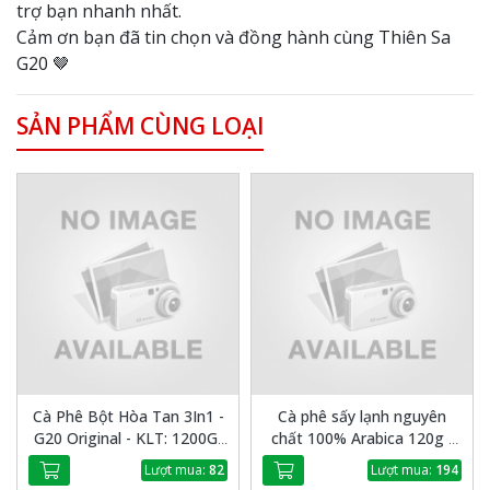
trợ bạn nhanh nhất.
Cảm ơn bạn đã tin chọn và đồng hành cùng Thiên Sa
G20 🤎
SẢN PHẨM CÙNG LOẠI
Cà Phê Bột Hòa Tan 3In1 -
Cà phê sấy lạnh nguyên
G20 Original - KLT: 1200G/
chất 100% Arabica 120g -
Túi/60 Gói
Thiên Sa G20
Lượt mua:
82
Lượt mua:
194