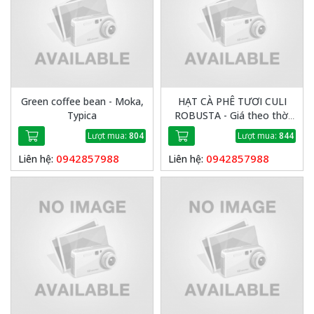
Green coffee bean - Moka,
HẠT CÀ PHÊ TƯƠI CULI
Typica
ROBUSTA - Giá theo thời
vụ
Lượt mua:
804
Lượt mua:
844
0942857988
0942857988
Liên hệ:
Liên hệ: