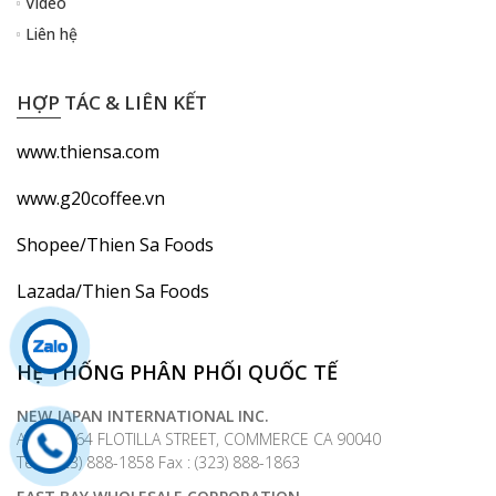
Video
Liên hệ
HỢP TÁC & LIÊN KẾT
www.thiensa.com
www.g20coffee.vn
Shopee/Thien Sa Foods
Lazada/Thien Sa Foods
HỆ THỐNG PHÂN PHỐI QUỐC TẾ
NEW JAPAN INTERNATIONAL INC.
Add : 6464 FLOTILLA STREET, COMMERCE CA 90040
Tel : (323) 888-1858 Fax : (323) 888-1863