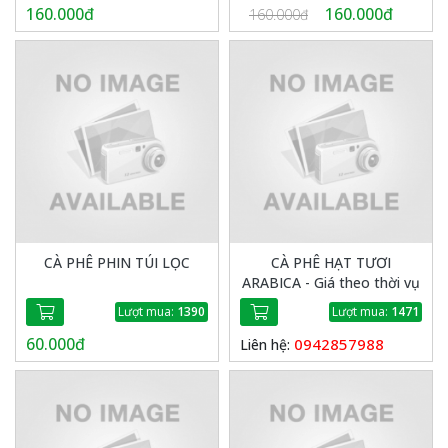
160.000đ
160.000đ
160.000đ
CÀ PHÊ PHIN TÚI LỌC
CÀ PHÊ HẠT TƯƠI
ARABICA - Giá theo thời vụ
Lượt mua:
1390
Lượt mua:
1471
60.000đ
0942857988
Liên hệ: