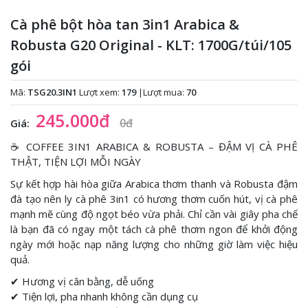
Cà phê bột hòa tan 3in1 Arabica &
Robusta G20 Original - KLT: 1700G/túi/105
gói
Mã:
TSG20.3IN1
Lượt xem:
179
|
Lượt mua:
70
245.000đ
0đ
Giá:
☕ COFFEE 3IN1 ARABICA & ROBUSTA – ĐẬM VỊ CÀ PHÊ
THẬT, TIỆN LỢI MỖI NGÀY
Sự kết hợp hài hòa giữa Arabica thơm thanh và Robusta đậm
đà tạo nên ly cà phê 3in1 có hương thơm cuốn hút, vị cà phê
mạnh mẽ cùng độ ngọt béo vừa phải. Chỉ cần vài giây pha chế
là bạn đã có ngay một tách cà phê thơm ngon để khởi động
ngày mới hoặc nạp năng lượng cho những giờ làm việc hiệu
quả.
✔ Hương vị cân bằng, dễ uống
✔ Tiện lợi, pha nhanh không cần dụng cụ