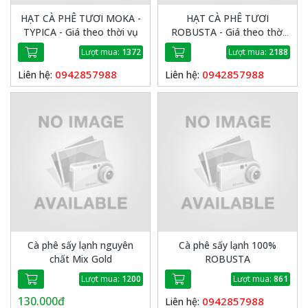
HẠT CÀ PHÊ TƯƠI MOKA -
HẠT CÀ PHÊ TƯƠI
TYPICA - Giá theo thời vụ
ROBUSTA - Giá theo thời
vụ
Lượt mua:
1372
Lượt mua:
2188
0942857988
0942857988
Liên hệ:
Liên hệ:
Cà phê sấy lạnh nguyên
Cà phê sấy lạnh 100%
chất Mix Gold
ROBUSTA
Lượt mua:
1200
Lượt mua:
861
130.000đ
0942857988
Liên hệ: