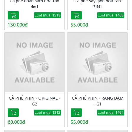
Cà phê nhân sâm hòa tan
Cà phê sấy lạnh hòa tan
4in1
3IN1
Lượt mua:
1518
Lượt mua:
1468
130.000đ
55.000đ
CÀ PHÊ PHIN - ORIGINAL -
CÀ PHÊ PHIN - RANG ĐẬM
G2
- G1
Lượt mua:
1213
Lượt mua:
1464
60.000đ
55.000đ