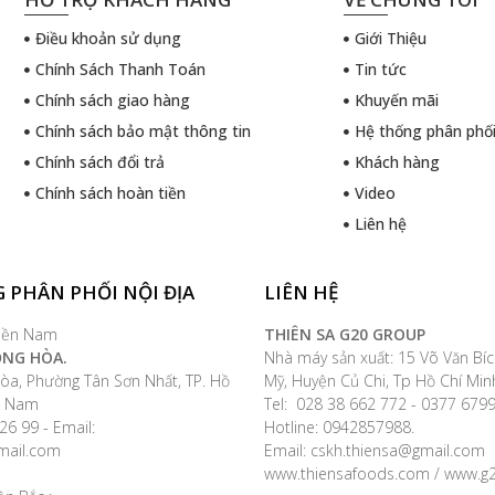
Điều khoản sử dụng
Giới Thiệu
Chính Sách Thanh Toán
Tin tức
Chính sách giao hàng
Khuyến mãi
Chính sách bảo mật thông tin
Hệ thống phân phố
Chính sách đổi trả
Khách hàng
Chính sách hoàn tiền
Video
Liên hệ
 PHÂN PHỐI NỘI ĐỊA
LIÊN HỆ
iền Nam
THIÊN SA G20 GROUP
ỘNG HÒA.
Nhà máy sản xuất: 15 Võ Văn Bíc
òa, Phường Tân Sơn Nhất, TP. Hồ
Mỹ, Huyện Củ Chi, Tp Hồ Chí Min
ệt Nam
Tel: 028 38 662 772 - 0377 67
26 99 - Email:
Hotline: 0942857988.
mail.com
Email: cskh.thiensa@gmail.com
www.thiensafoods.com / www.g2