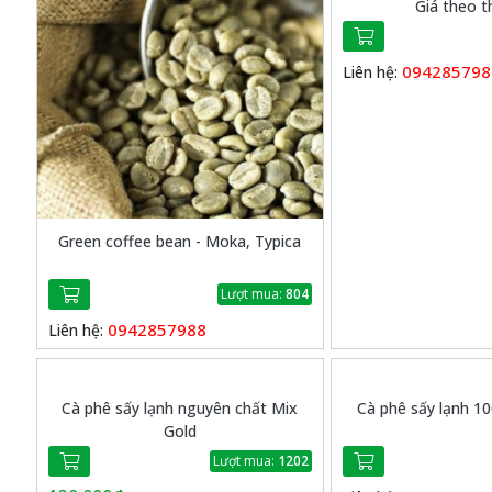
Giá theo t
094285798
Liên hệ:
Green coffee bean - Moka, Typica
Lượt mua:
804
0942857988
Liên hệ:
Cà phê sấy lạnh nguyên chất Mix
Cà phê sấy lạnh 
Gold
Lượt mua:
1202