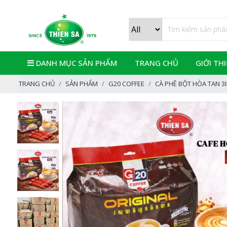
DANH MỤC SẢN PHẨM
TRANG CHỦ
GIỚI TH
TRANG CHỦ
SẢN PHẨM
G20 COFFEE
CÀ PHÊ BỘT HÒA TAN 3IN