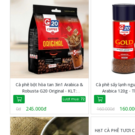
Cà phê bột hòa tan 3in1 Arabica &
Cà phê sấy lạnh ng
Robusta G20 Original - KLT:
Arabica 120g - 
1700G/túi/105 gói
Lượt mua:
72
245.000đ
160.00
0đ
160.000đ
HẠT CÀ PHÊ TƯƠI C