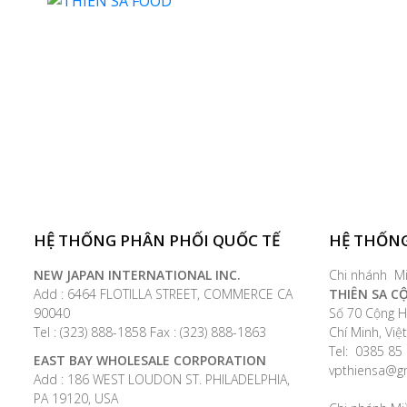
HỆ THỐNG PHÂN PHỐI QUỐC TẾ
HỆ THỐNG
NEW JAPAN INTERNATIONAL INC.
Chi nhánh M
Add : 6464 FLOTILLA STREET, COMMERCE CA
THIÊN SA C
90040
Số 70 Cộng H
Tel : (323) 888-1858 Fax : (323) 888-1863
Chí Minh, Vi
Tel: 0385 85 
EAST BAY WHOLESALE CORPORATION
vpthiensa@g
Add : 186 WEST LOUDON ST. PHILADELPHIA,
PA 19120, USA