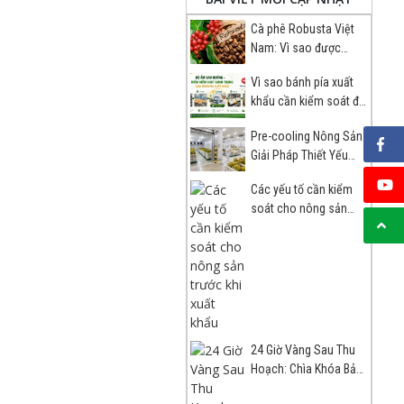
Cà phê Robusta Việt
Nam: Vì sao được
nhiều đối tác quốc tế
Vì sao bánh pía xuất
lựa chọn?
khẩu cần kiểm soát độ
ẩm sau nướng?
Pre-cooling Nông Sản:
Giải Pháp Thiết Yếu
Cho Chuỗi Lạnh Xuất
Các yếu tố cần kiểm
Khẩu
soát cho nông sản
trước khi xuất khẩu
24 Giờ Vàng Sau Thu
Hoạch: Chìa Khóa Bảo
Quản Nông Sản Xuất