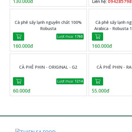
130.000đ
094285798
Liên hệ:
Cà phê sấy lạnh nguyên chất 100%
Cà phê sấy lạnh n
Robusta
Arabica - Robusta 
G20
Lượt mua:
1760
160.000đ
160.000đ
CÀ PHÊ PHIN - ORIGINAL - G2
CÀ PHÊ PHIN - R
Lượt mua:
1214
60.000đ
55.000đ