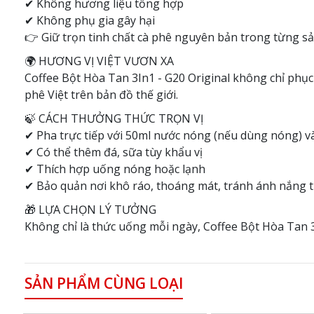
✔ Không hương liệu tổng hợp
✔ Không phụ gia gây hại
👉 Giữ trọn tinh chất cà phê nguyên bản trong từng 
🌍 HƯƠNG VỊ VIỆT VƯƠN XA
Coffee Bột Hòa Tan 3In1 - G20 Original không chỉ phục
phê Việt trên bản đồ thế giới.
🍃 CÁCH THƯỞNG THỨC TRỌN VỊ
✔ Pha trực tiếp với 50ml nước nóng (nếu dùng nóng) 
✔ Có thể thêm đá, sữa tùy khẩu vị
✔ Thích hợp uống nóng hoặc lạnh
✔ Bảo quản nơi khô ráo, thoáng mát, tránh ánh nắng t
🎁 LỰA CHỌN LÝ TƯỞNG
Không chỉ là thức uống mỗi ngày, Coffee Bột Hòa Tan 3I
SẢN PHẨM CÙNG LOẠI