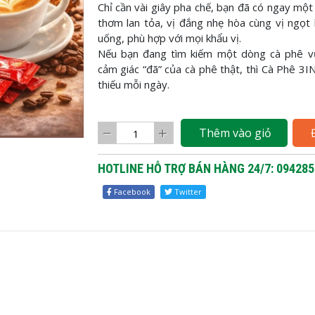
Chỉ cần vài giây pha chế, bạn đã có ngay mộ
thơm lan tỏa, vị đắng nhẹ hòa cùng vị ngọt
uống, phù hợp với mọi khẩu vị.
Nếu bạn đang tìm kiếm một dòng cà phê v
cảm giác “đã” của cà phê thật, thì Cà Phê 3I
thiếu mỗi ngày.
Thêm vào giỏ
HOTLINE HỖ TRỢ BÁN HÀNG 24/7: 094285
Facebook
Twitter