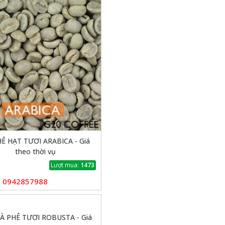
Ê HẠT TƯƠI ARABICA - Giá
theo thời vụ
Lượt mua:
1473
0942857988
:
À PHÊ TƯƠI ROBUSTA - Giá