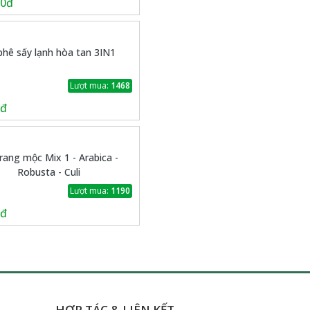
00đ
phê sấy lạnh hòa tan 3IN1
Lượt mua:
1468
0đ
rang mộc Mix 1 - Arabica -
Robusta - Culi
Lượt mua:
1190
0đ
HỢP TÁC & LIÊN KẾT