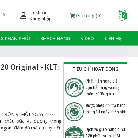
Tài khoản
Powered
7h00
Giỏ hàng
(
0
)
Đăng nhập
G PHÂN PHỐI
KHÁCH HÀNG
VIDEO
LIÊN HỆ
20 Original - KLT:
TIÊU CHÍ HOẠT ĐỘNG
Phát hiện hàng giả,
bạn trả hàng và nhận
thêm 500% giá trị.
Được phép đổi trả hàng
trong 14 ngày miễn phí
 TRỌN VỊ MỖI NGÀY ????
n chất, sữa và đường trong
 ngon, đậm đà mà cực kỳ tiện
Dịch vụ giao hàng dưới
120 phút tại Tp.HCM