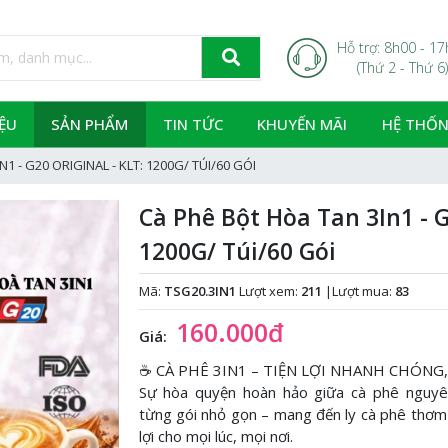
Hỗ trợ: 8h00 - 1
(Thứ 2 - Thứ 6)
IỆU
SẢN PHẨM
TIN TỨC
KHUYẾN MÃI
HỆ THỐN
1 - G20 ORIGINAL - KLT: 1200G/ TÚI/60 GÓI
Cà Phê Bột Hòa Tan 3In1 - G
1200G/ Túi/60 Gói
Mã:
TSG20.3IN1
Lượt xem:
211
|
Lượt mua:
83
160.000đ
Giá:
☕ CÀ PHÊ 3IN1 – TIỆN LỢI NHANH CHÓNG,
Sự hòa quyện hoàn hảo giữa cà phê nguyê
từng gói nhỏ gọn – mang đến ly cà phê thơm
lợi cho mọi lúc, mọi nơi.