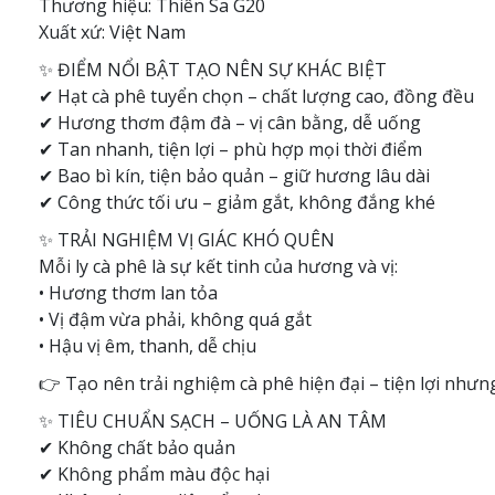
Thương hiệu: Thiên Sa G20
Xuất xứ: Việt Nam
✨ ĐIỂM NỔI BẬT TẠO NÊN SỰ KHÁC BIỆT
✔ Hạt cà phê tuyển chọn – chất lượng cao, đồng đều
✔ Hương thơm đậm đà – vị cân bằng, dễ uống
✔ Tan nhanh, tiện lợi – phù hợp mọi thời điểm
✔ Bao bì kín, tiện bảo quản – giữ hương lâu dài
✔ Công thức tối ưu – giảm gắt, không đắng khé
✨ TRẢI NGHIỆM VỊ GIÁC KHÓ QUÊN
Mỗi ly cà phê là sự kết tinh của hương và vị:
• Hương thơm lan tỏa
• Vị đậm vừa phải, không quá gắt
• Hậu vị êm, thanh, dễ chịu
👉 Tạo nên trải nghiệm cà phê hiện đại – tiện lợi như
✨ TIÊU CHUẨN SẠCH – UỐNG LÀ AN TÂM
✔ Không chất bảo quản
✔ Không phẩm màu độc hại