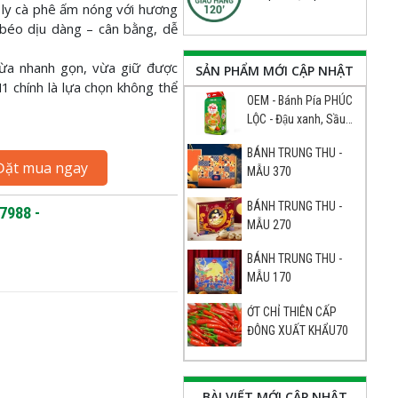
t ly cà phê ấm nóng với hương
 béo dịu dàng – cân bằng, dễ
ừa nhanh gọn, vừa giữ được
SẢN PHẨM MỚI CẬP NHẬT
N1 chính là lựa chọn không thể
OEM - Bánh Pía PHÚC
LỘC - Đậu xanh, Sầu
riêng, Trứng Đặc Biệt70
BÁNH TRUNG THU -
Đặt mua ngay
MẪU 370
BÁNH TRUNG THU -
7988 -
MẪU 270
BÁNH TRUNG THU -
MẪU 170
ỚT CHỈ THIÊN CẤP
ĐÔNG XUẤT KHẨU70
BÀI VIẾT MỚI CẬP NHẬT