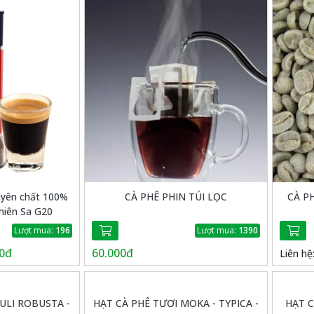
uyên chất 100%
CÀ PHÊ PHIN TÚI LỌC
CÀ PH
Thiên Sa G20
Lượt mua:
196
Lượt mua:
1390
0đ
60.000đ
Liên hệ
ULI ROBUSTA -
HẠT CÀ PHÊ TƯƠI MOKA - TYPICA -
HẠT C