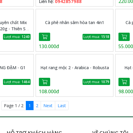
220.0
8
0942857988
Liên hệ:
guyên chất Mix
Cà phê nhân sâm hòa tan 4in1
Cà 
120g - Thiên Sa
Lượt mua:
1240
Lượt mua:
1518
130.000đ
55.00
ANG ĐẬM - G1
Hạt rang mộc 2 - Arabica - Robusta
Hạt 
Lượt mua:
1464
Lượt mua:
1079
108.000đ
98.00
Page 1 / 2
1
2
Next
Last
HỖ TRỢ KHÁCH HÀNG
VỀ CHÚNG TÔI