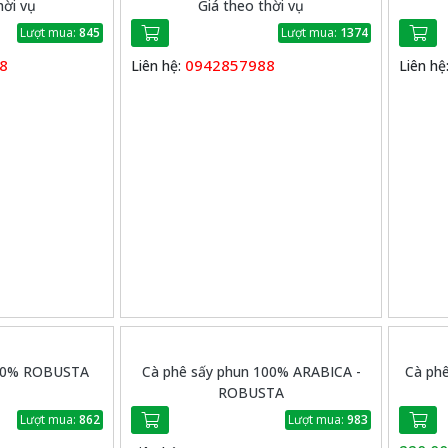
hời vụ
Giá theo thời vụ
Lượt mua:
845
Lượt mua:
1374
8
0942857988
Liên hệ:
Liên hệ
100% ROBUSTA
Cà phê sấy phun 100% ARABICA -
Cà phê
ROBUSTA
Lượt mua:
862
Lượt mua:
983