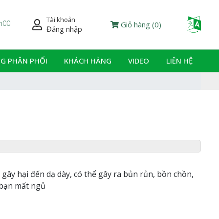
Tài khoản
Powered
7h00
Giỏ hàng
(
0
)
Đăng nhập
G PHÂN PHỐI
KHÁCH HÀNG
VIDEO
LIÊN HỆ
 gây hại đến dạ dày, có thể gây ra bủn rủn, bồn chồn,
 bạn mất ngủ