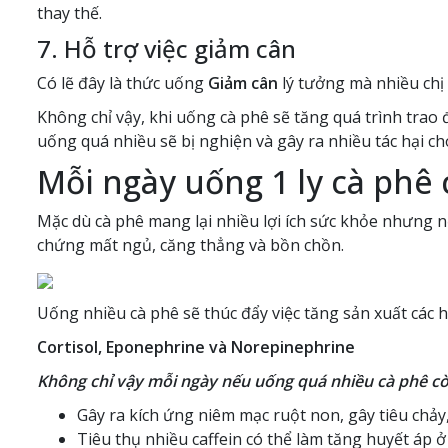
thay thế.
7. Hỗ trợ việc giảm cân
Có lẽ đây là thức uống
Giảm cân
lý tưởng mà nhiều chị 
Không chỉ vậy, khi uống cà phê sẽ tăng quá trình trao 
uống quá nhiều sẽ bị nghiện và gây ra nhiều tác hại c
Mỗi ngày uống 1 ly cà phê 
Mặc dù cà phê mang lại nhiều lợi ích sức khỏe nhưng nế
chứng mất ngủ, căng thẳng và bồn chồn.
Uống nhiều cà phê sẽ thúc đẩy việc tăng sản xuất cá
Cortisol, Eponephrine và Norepinephrine
Không chỉ vậy mỗi ngày nếu uống quá nhiều cà phê còn
Gây ra kích ứng niêm mạc ruột non, gây tiêu chảy,
Tiêu thụ nhiều caffein có thể làm tăng huyết áp ở