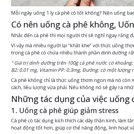
Mỗi ngày uống 1 ly cà phê có tốt không? Nên uống bao 
Có nên uống cà phê không, Uống
Nhắc đến cà phê thì mọi người thì sẽ nghĩ ngay rằng đ
Vì vậy mà nhiều người lại “khắt khe” với thức uống thơ
trong cà phê có chứa nhiều thành phần dinh dưỡng rấ
" Giá trị dinh dưỡng trên 100g cà phê nước có khoảng: 
B2: 0.01 mg, Vitamin PP: 0.3mg, Đường: có một lượng
Cà phê không chỉ là thức uống thơm ngon mà nó còn ma
cách, liều lượng vừa phải. Nếu không nó sẽ gây ra nh
Những tác dụng của việc uống 
1. Uống cà phê giúp giảm stress
Cà phê có tác dụng kích thích các dây thần kinh, làm t
hoạt động tốt hơn, giúp cơ thể năng động, linh hoạt và