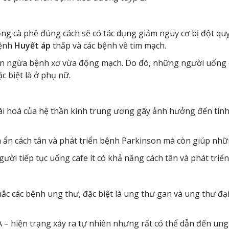
ng cà phê đúng cách sẽ có tác dụng giảm nguy cơ bị đột quỵ
bệnh
Huyết áp
thấp và các bệnh về tim mạch.
găn ngừa bệnh xơ vừa động mạch. Do đó, những người uống c
c biệt là ở phụ nữ.
hoái hoá của hệ thần kinh trung ương gây ảnh hưởng đến tìn
ềm ẩn cách tân và phát triển bệnh Parkinson mà còn giúp nh
ời tiếp tục uống cafe ít có khả năng cách tân và phát triể
 mắc các bệnh ung thư, đặc biệt là ung thư gan và ung thư đạ
 – hiện trạng xảy ra tự nhiên nhưng rất có thể dẫn đến ung