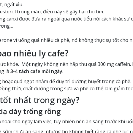
, ngất xỉu…
sterol trong máu, điều này sẽ gây hại cho tim.
ng canxi được đưa ra ngoài qua nước tiểu nói cách khác sự c
xương…
terone vì uống quá nhiều cà phê, nó không thực sự tốt cho 
ao nhiêu ly cafe?
 sức khỏe. Một ngày không nên hấp thu quá 300 mg caffein.
ng là
3-4 tách cafe mỗi ngày
.
 hoặc quá ngọt nhằm để duy trì đường huyết trong cà phê.
Đồng thời, chất đường trong sữa và phê có thể làm giảm tốc 
tốt nhất trong ngày?
dạ dày trống rỗng
khoái cho ngày làm việc, tuy nhiên nên ăn sáng trước khi uố
 sớm chưa ăn sáng, nhưng họ không biết rằng cà phê lúc này