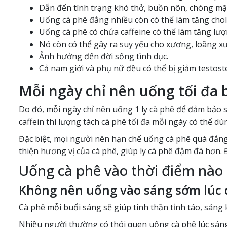
Dẫn đến tình trạng khó thở, buồn nôn, chóng mặt
Uống cà phê đắng nhiều còn có thể làm tăng chole
Uống cà phê có chứa caffeine có thể làm tăng lượ
Nó còn có thể gây ra suy yếu cho xương, loãng 
Ảnh hưởng đến đời sống tình dục.
Cả nam giới và phụ nữ đều có thể bị giảm testos
Mỗi ngày chỉ nên uống tối đa b
Do đó, mỗi ngày chỉ nên uống 1 ly cà phê để đảm bảo
caffein thì lượng tách cà phê tối đa mỗi ngày có thể dù
Đặc biệt, mọi người nên hạn chế uống cà phê quá đắng
thiện hương vị của cà phê, giúp ly cà phê đậm đà hơn. 
Uống cà phê vào thời điểm nào 
Không nên uống vào sáng sớm lúc 
Cà phê mỗi buổi sáng sẽ giúp tinh thần tỉnh táo, sáng 
Nhiều người thường có thói quen uống cà phê lúc sáng