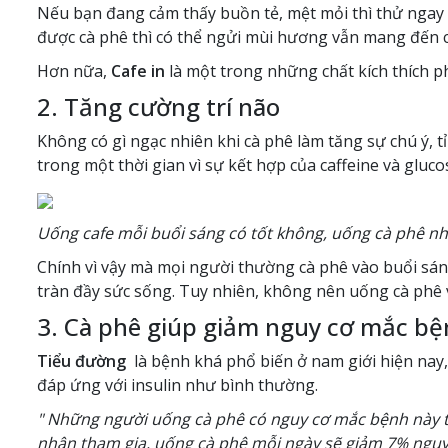
Nếu bạn đang cảm thấy buồn tẻ, mệt mỏi thì thử ngay m
được cà phê thì có thể ngửi mùi hương vẫn mang đến c
Hơn nữa,
Cafe in
là một trong những chất kích thích p
2. Tăng cường trí não
Không có gì ngạc nhiên khi cà phê làm tăng sự chú ý, t
trong một thời gian vì sự kết hợp của caffeine và gluc
Uống cafe mỗi buổi sáng có tốt không, uống cà phê nh
Chính vì vậy mà mọi người thường cà phê vào buổi sán
tràn đầy sức sống. Tuy nhiên, không nên uống cà phê 
3. Cà phê giúp giảm nguy cơ mắc bệ
Tiểu đường
là bệnh khá phổ biến ở nam giới hiện nay, 
đáp ứng với insulin như bình thường.
" Những người uống cà phê có nguy cơ mắc bệnh này t
nhân tham gia, uống cà phê mỗi ngày sẽ giảm 7% nguy 