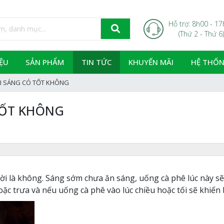
Hỗ trợ: 8h00 - 1
(Thứ 2 - Thứ 6)
IỆU
SẢN PHẨM
TIN TỨC
KHUYẾN MÃI
HỆ THỐN
I SÁNG CÓ TỐT KHÔNG
TỐT KHÔNG
 lời là không. Sáng sớm chưa ăn sáng, uống cà phê lúc này sẽ
c trưa và nếu uống cà phê vào lúc chiều hoặc tối sẽ khiến