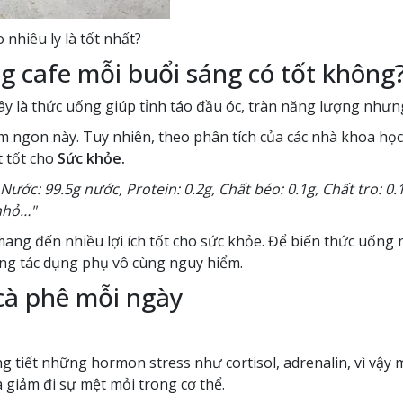
nhiêu ly là tốt nhất?
 cafe mỗi buổi sáng có tốt không
ây là thức uống giúp tỉnh táo đầu óc, tràn năng lượng nhưng
m ngon này. Tuy nhiên, theo phân tích của các nhà khoa học c
t tốt cho
Sức khỏe.
Nước: 99.5g nước, Protein: 0.2g, Chất béo: 0.1g, Chất tro: 0
 nhỏ…"
ng đến nhiều lợi ích tốt cho sức khỏe. Để biến thức uống n
ững tác dụng phụ vô cùng nguy hiểm.
cà phê mỗi ngày
ăng tiết những hormon stress như cortisol, adrenalin, vì vậ
 giảm đi sự mệt mỏi trong cơ thể.