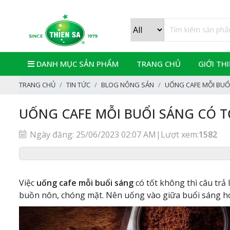
DANH MỤC SẢN PHẨM
TRANG CHỦ
GIỚI TH
TRANG CHỦ
TIN TỨC
BLOG NÔNG SẢN
UỐNG CAFE MỖI BUỔ
UỐNG CAFE MỖI BUỔI SÁNG CÓ 
Ngày đăng: 25/06/2023 02:07 AM
|
Lượt xem:
1582
Việc
uống cafe mỗi buổi sáng
có tốt không thì câu trả
buồn nôn, chóng mặt. Nên uống vào giữa buổi sáng hoặ