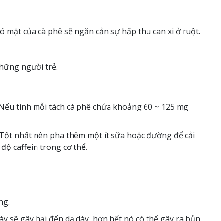
ó mặt của cà phê sẽ ngăn cản sự hấp thu can xi ở ruột.
những người trẻ.
 Nếu tính mỗi tách cà phê chứa khoảng 60 ~ 125 mg
 Tốt nhất nên pha thêm một ít sữa hoặc đường để cải
độ caffein trong cơ thể.
ng.
 sẽ gây hại đến dạ dày, hơn hết nó có thể gây ra bủn