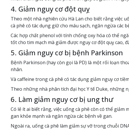
4. Giảm nguy cơ đột quỵ
Theo một nhà nghiên cứu Hà Lan cho biết rằng việc uố
cà phê có tác dụng giữ cho máu sạch, ngăn ngừa các 
Các hợp chất phenol với tính chống oxy hóa có thể n
tốt cho tim mạch mà giảm được nguy cơ đột quỵ cao, đặ
5. Giảm nguy cơ bị bệnh Parkinson
Bệnh Parkinson (hay còn gọi là PD) là một rối loạn t
nhân.
Và caffeine trong cà phê có tác dụng giảm nguy cơ ti
Theo những nhà phân tích đại học Y tế Duke, những ngư
6. Làm giảm nguy cơ bị ung thư
Có lẻ ít ai biết rằng, việc uống cà phê còn có thể giảm
gan khỏe mạnh và ngăn ngừa các bệnh về gan.
Ngoài ra, uống cà phê làm giảm sự vỡ trong chuỗi DNA