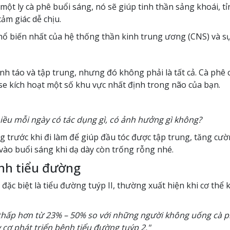
ột ly cà phê buổi sáng, nó sẽ giúp tinh thần sảng khoái, t
ảm giác dễ chịu.
hổ biến nhất của hệ thống thần kinh trung ương (CNS) và sự 
ỉnh táo và tập trung, nhưng đó không phải là tất cả. Cà phê
ose kích hoạt một số khu vực nhất định trong não của bạn.
iều mỗi ngày có tác dụng gì, có ảnh hưởng gì không?
g trước khi đi làm để giúp đầu tóc được tập trung, tăng cư
vào buổi sáng khi dạ dày còn trống rỗng nhé.
nh tiểu đường
đặc biệt là tiểu đường tuýp II, thường xuất hiện khi cơ thể
hấp hơn từ 23% – 50% so với những người không uống cà ph
cơ phát triển bệnh tiểu đường tuýp 2."