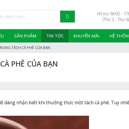
Hỗ trợ: 8h00 - 1
(Thứ 2 - Thứ 6)
ỆU
SẢN PHẨM
TIN TỨC
KHUYẾN MÃI
HỆ THỐN
TRONG TÁCH CÀ PHÊ CỦA BẠN
CÀ PHÊ CỦA BẠN
dể dàng nhận biết khi thưởng thức một tách cà phê. Tuy nhiê