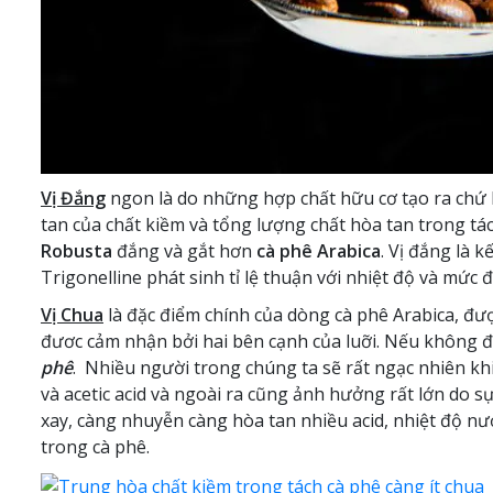
Vị Đắng
ngon là do những hợp chất hữu cơ tạo ra chứ k
tan của chất kiềm và tổng lượng chất hòa tan trong tác
Robusta
đắng và gắt hơn
cà phê Arabica
. Vị đắng là 
Trigonelline phát sinh tỉ lệ thuận với nhiệt độ và mức đ
Vị Chua
là đặc điểm chính của dòng cà phê Arabica, đượ
đươc cảm nhận bởi hai bên cạnh của luỡi. Nếu không đủ 
phê
. Nhiều người trong chúng ta sẽ rất ngạc nhiên khi b
và acetic acid và ngoài ra cũng ảnh hưởng rất lớn do s
xay, càng nhuyễn càng hòa tan nhiều acid, nhiệt độ nướ
trong cà phê.