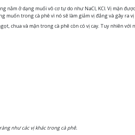
 nằm ở dạng muối vô cơ tự do như NaCl, KCl. Vị mặn được 
g muốn trong cà phê vì nó sẽ làm giảm vị đắng và gây ra vị
ọt, chua và mặn trong cà phê còn có vị cay. Tuy nhiên với nhữ
ràng như các vị khác trong cà phê.