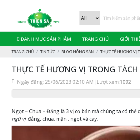
DANH MỤC SẢN PHẨM
TRANG CHỦ
GIỚI THI
TRANG CHỦ
TIN TỨC
BLOG NÔNG SẢN
THỰC TẾ HƯƠNG VỊ 
THỰC TẾ HƯƠNG VỊ TRONG TÁCH 
Ngày đăng: 25/06/2023 02:10 AM
|
Lượt xem:
1092
Ngọt – Chua – Đắng là 3 vị cơ bản mà chúng ta có thể 
ngũ vị
: đắng, chua, mặn , ngọt và cay.