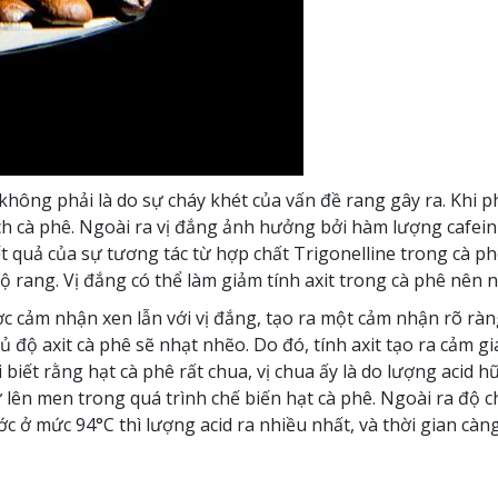
hông phải là do sự cháy khét của vấn đề rang gây ra. Khi ph
h cà phê. Ngoài ra vị đắng ảnh hưởng bởi hàm lượng cafein và
kết quả của sự tương tác từ hợp chất Trigonelline trong cà phê
ộ rang. Vị đắng có thể làm giảm tính axit trong cà phê nên nó
c cảm nhận xen lẫn với vị đắng, tạo ra một cảm nhận rõ ràng
độ axit cà phê sẽ nhạt nhẽo. Do đó, tính axit tạo ra cảm giá
iết rằng hạt cà phê rất chua, vị chua ấy là do lượng acid hữu 
ự lên men trong quá trình chế biến hạt cà phê. Ngoài ra độ
c ở mức 94°C thì lượng acid ra nhiều nhất, và thời gian càng