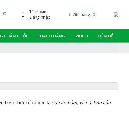
Tài khoản
7h00
Powere
Giỏ hàng
(
0
)
Đăng nhập
G PHÂN PHỐI
KHÁCH HÀNG
VIDEO
LIÊN HỆ
n trên thực tế cà phê là
sự cân bằng và hài hòa của