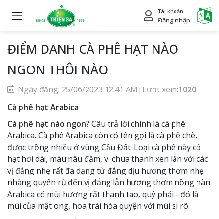
Tài khoản
Power
Đăng nhập
ĐIỂM DANH CÀ PHÊ HẠT NÀO
NGON THÔI NÀO
Ngày đăng: 25/06/2023 12:41 AM
|
Lượt xem:
1020
Cà phê hạt Arabica
Cà phê hạt nào ngon
? Câu trả lời chính là cà phê
Arabica. Cà phê Arabica còn có tên gọi là cà phê chè,
được trồng nhiều ở vùng Cầu Đất. Loại cà phê này có
hạt hơi dài, màu nâu đậm, vị chua thanh xen lẫn với các
vị đắng nhẹ rất đa dạng từ đắng dịu hương thơm nhẹ
nhàng quyến rũ đến vị đắng lẫn hương thơm nồng nàn.
Arabica có mùi hương rất thanh tao, quý phái - đó là
mùi của mật ong, hoa trái hòa quyện với mùi si rô.