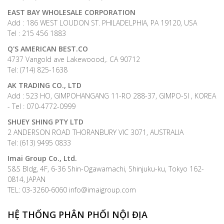
EAST BAY WHOLESALE CORPORATION
Add : 186 WEST LOUDON ST. PHILADELPHIA, PA 19120, USA
Tel : 215 456 1883
Q'S AMERICAN BEST.CO
4737 Vangold ave Lakewoood,. CA 90712
Tel: (714) 825-1638
AK TRADING CO., LTD
Add : 523 HO, GIMPOHANGANG 11-RO 288-37, GIMPO-SI , KOREA
- Tel : 070-4772-0999
SHUEY SHING PTY LTD
2 ANDERSON ROAD THORANBURY VIC 3071, AUSTRALIA
Tel: (613) 9495 0833
Imai Group Co., Ltd.
S&S Bldg, 4F, 6-36 Shin-Ogawamachi, Shinjuku-ku, Tokyo 162-
0814, JAPAN
TEL: 03-3260-6060 info@imaigroup.com
HỆ THỐNG PHÂN PHỐI NỘI ĐỊA