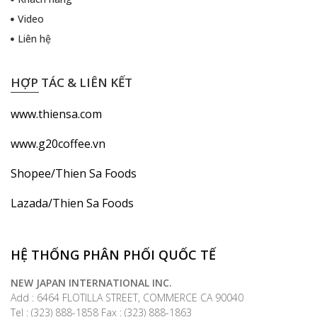
Video
Liên hệ
HỢP TÁC & LIÊN KẾT
www.thiensa.com
www.g20coffee.vn
Shopee/Thien Sa Foods
Lazada/Thien Sa Foods
HỆ THỐNG PHÂN PHỐI QUỐC TẾ
NEW JAPAN INTERNATIONAL INC.
Add : 6464 FLOTILLA STREET, COMMERCE CA 90040
Tel : (323) 888-1858 Fax : (323) 888-1863