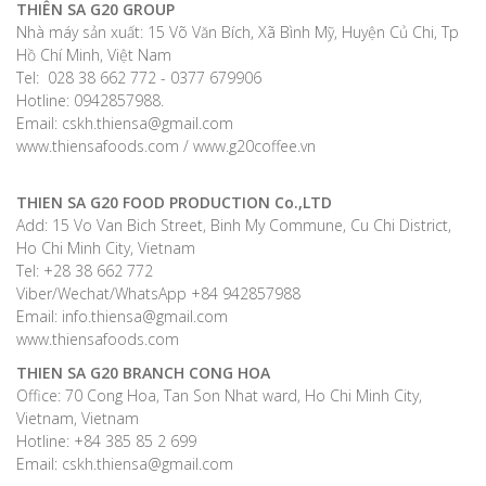
THIÊN SA G20 GROUP
Nhà máy sản xuất: 15 Võ Văn Bích, Xã Bình Mỹ, Huyện Củ Chi, Tp
Hồ Chí Minh, Việt Nam
Tel: 028 38 662 772 - 0377 679906
Hotline: 0942857988.
Email: cskh.thiensa@gmail.com
www.thiensafoods.com / www.g20coffee.vn
THIEN SA G20 FOOD PRODUCTION Co.,LTD
Add: 15 Vo Van Bich Street, Binh My Commune, Cu Chi District,
Ho Chi Minh City, Vietnam
Tel: +28 38 662 772
Viber/Wechat/WhatsApp +84 942857988
Email: info.thiensa@gmail.com
www.thiensafoods.com
THIEN SA G20
BRANCH CONG HOA
Office: 70 Cong Hoa, Tan Son Nhat ward, Ho Chi Minh City,
Vietnam, Vietnam
Hotline: +84 385 85 2 699
Email: cskh.thiensa@gmail.com