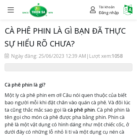
Tài khoản
Power
Đăng nhập
CÀ PHÊ PHIN LÀ GÌ BẠN ĐÃ THỰC
SỰ HIỂU RÕ CHƯA?
Ngày đăng: 25/06/2023 12:39 AM
|
Lượt xem:
1058
Cà phê phin là gì?
Một ly cà phê phin em ơi! Câu nói quen thuộc của biết
bao người mỗi khi đặt chân vào quán cà phê. Và đôi lúc
ta cũng thắc mắc sao gọi là
cà phê phin
. Cà phê phin là
tên gọi cho món cà phê được pha bằng phin. Phin cà
phê là một vật dụng có hình dáng như một chiếc cốc, ở
dưới đáy có những lỗ nhỏ li ti và một dụng cụ nén cà