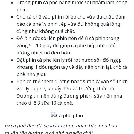
Tráng phin cà phê bằng nước sôi nhằm làm nóng
phin.
Cho cà phê vào phin rồi ép cho vừa đủ chặt, đảm
bảo cà phê ⅓ phin , ép vừa đủ không quá lỏng
cũng như không quá chặt.
Đổ ít nước sôi lên phin nén để ủ cà phin trong
vòng 5 - 10 giây để giúp cà phê tiếp nhận đủ
lượng nhiệt nở đều hơn.
Đặt phin cà phê lên ly rồi rót nước sôi, đổ ngập
khoảng 1 đốt ngón tay và đậy nắp phin lại, chờ cà
phê nhỏ giọt.
Bạn có thể thêm đường hoặc sữa tùy vào sở thích
vào ly cà phê, khuấy đều và thưởng thức nó.
Đường thì nên dùng đường phèn, sữa nên pha
theo tỉ lệ 3 sữa 10 cà phê.
Ly cà phê đen đá sẽ là lựa chọn hoàn hảo nếu bạn
muốn tận hưởng vị cà phê nguyên chất