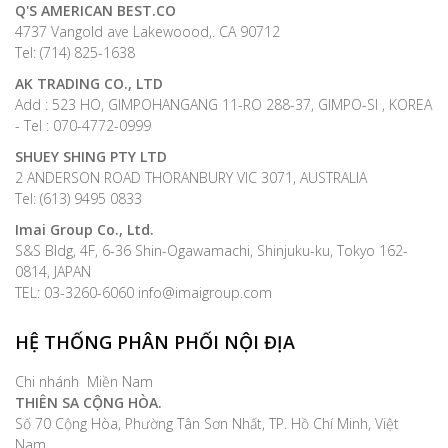
Q'S AMERICAN BEST.CO
4737 Vangold ave Lakewoood,. CA 90712
Tel: (714) 825-1638
AK TRADING CO., LTD
Add : 523 HO, GIMPOHANGANG 11-RO 288-37, GIMPO-SI , KOREA
- Tel : 070-4772-0999
SHUEY SHING PTY LTD
2 ANDERSON ROAD THORANBURY VIC 3071, AUSTRALIA
Tel: (613) 9495 0833
Imai Group Co., Ltd.
S&S Bldg, 4F, 6-36 Shin-Ogawamachi, Shinjuku-ku, Tokyo 162-
0814, JAPAN
TEL: 03-3260-6060 info@imaigroup.com
HỆ THỐNG PHÂN PHỐI NỘI ĐỊA
Chi nhánh Miền Nam
THIÊN SA CỘNG HÒA.
Số 70 Cộng Hòa, Phường Tân Sơn Nhất, TP. Hồ Chí Minh, Việt
Nam