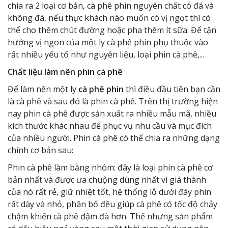
chia ra 2 loại cơ bản, cà phê phin nguyên chất có đá và
không đá, nếu thực khách nào muốn có vị ngọt thì có
thể cho thêm chút đường hoặc pha thêm ít sữa. Để tận
hưởng vị ngon của một ly cà phê phin phụ thuộc vào
rất nhiều yếu tố như nguyên liệu, loại phin cà phê,...
Chất liệu làm nên phin cà phê
Để làm nên một ly
cà phê phin
thì điều đầu tiên bạn cần
là cà phê và sau đó là phin cà phê. Trên thị trường hiện
nay phin cà phê được sản xuất ra nhiều mẫu mã, nhiều
kích thước khác nhau để phục vụ nhu cầu và mục đích
của nhiều người. Phin cà phê có thể chia ra những dạng
chính cơ bản sau:
Phin cà phê làm bằng nhôm: đây là loại phin cà phê cơ
bản nhất và được ưa chuộng dùng nhất vì giá thành
của nó rất rẻ, giữ nhiệt tốt, hệ thống lỗ dưới đáy phin
rất dày và nhỏ, phân bố đều giúp cà phê có tốc độ chảy
chậm khiến cà phê đậm đà hơn. Thế nhưng sản phẩm