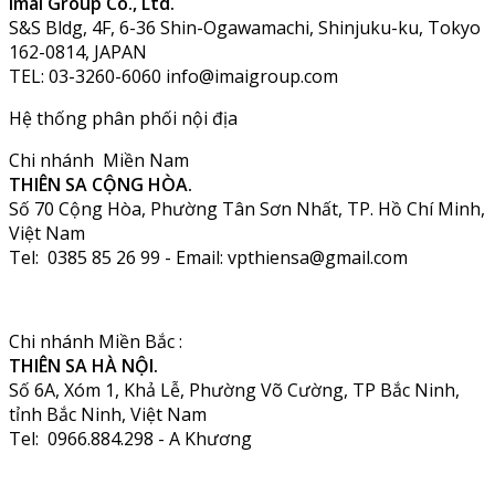
Imai Group Co., Ltd.
S&S Bldg, 4F, 6-36 Shin-Ogawamachi, Shinjuku-ku, Tokyo
162-0814, JAPAN
TEL: 03-3260-6060 info@imaigroup.com
Hệ thống phân phối nội địa
Chi nhánh Miền Nam
THIÊN SA CỘNG HÒA.
Số 70 Cộng Hòa, Phường Tân Sơn Nhất, TP. Hồ Chí Minh,
Việt Nam
Tel: 0385 85 26 99 - Email: vpthiensa@gmail.com
Chi nhánh Miền Bắc :
THIÊN SA HÀ NỘI.
Số 6A, Xóm 1, Khả Lễ, Phường Võ Cường, TP Bắc Ninh,
tỉnh Bắc Ninh, Việt Nam
Tel: 0966.884.298 - A Khương