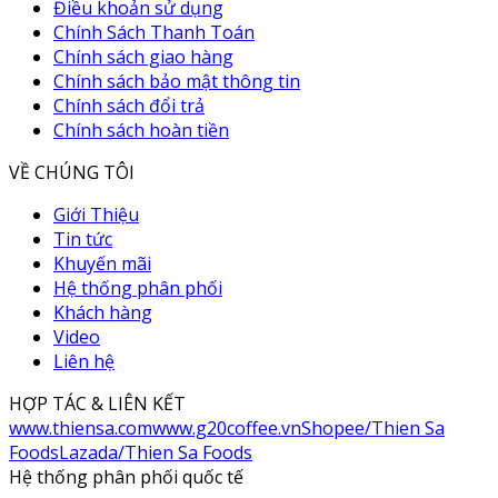
Điều khoản sử dụng
Chính Sách Thanh Toán
Chính sách giao hàng
Chính sách bảo mật thông tin
Chính sách đổi trả
Chính sách hoàn tiền
VỀ CHÚNG TÔI
Giới Thiệu
Tin tức
Khuyến mãi
Hệ thống phân phối
Khách hàng
Video
Liên hệ
HỢP TÁC & LIÊN KẾT
www.thiensa.com
www.g20coffee.vn
Shopee/Thien Sa
Foods
Lazada/Thien Sa Foods
Hệ thống phân phối quốc tế