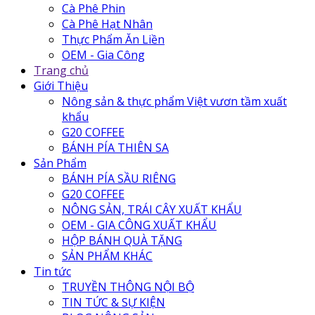
Cà Phê Phin
Cà Phê Hạt Nhân
Thực Phẩm Ăn Liền
OEM - Gia Công
Trang chủ
Giới Thiệu
Nông sản & thực phẩm Việt vươn tầm xuất
khẩu
G20 COFFEE
BÁNH PÍA THIÊN SA
Sản Phẩm
BÁNH PÍA SẦU RIÊNG
G20 COFFEE
NÔNG SẢN, TRÁI CÂY XUẤT KHẨU
OEM - GIA CÔNG XUẤT KHẨU
HỘP BÁNH QUÀ TẶNG
SẢN PHẨM KHÁC
Tin tức
TRUYỀN THÔNG NỘI BỘ
TIN TỨC & SỰ KIỆN