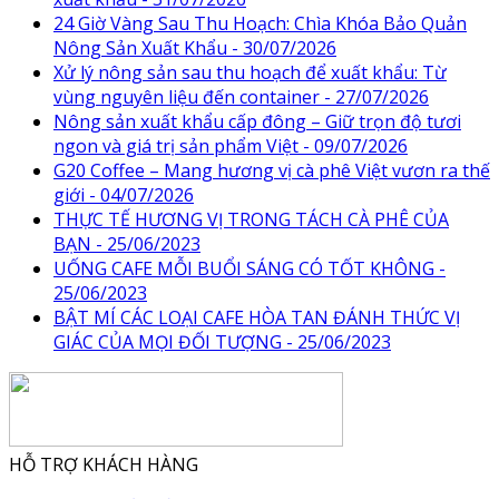
24 Giờ Vàng Sau Thu Hoạch: Chìa Khóa Bảo Quản
Nông Sản Xuất Khẩu - 30/07/2026
Xử lý nông sản sau thu hoạch để xuất khẩu: Từ
vùng nguyên liệu đến container - 27/07/2026
Nông sản xuất khẩu cấp đông – Giữ trọn độ tươi
ngon và giá trị sản phẩm Việt - 09/07/2026
G20 Coffee – Mang hương vị cà phê Việt vươn ra thế
giới - 04/07/2026
THỰC TẾ HƯƠNG VỊ TRONG TÁCH CÀ PHÊ CỦA
BẠN - 25/06/2023
UỐNG CAFE MỖI BUỔI SÁNG CÓ TỐT KHÔNG -
25/06/2023
BẬT MÍ CÁC LOẠI CAFE HÒA TAN ĐÁNH THỨC VỊ
GIÁC CỦA MỌI ĐỐI TƯỢNG - 25/06/2023
HỖ TRỢ KHÁCH HÀNG