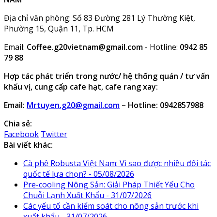
Địa chỉ văn phòng: Số 83 Đường 281 Lý Thường Kiệt,
Phường 15, Quận 11, Tp. HCM
Email:
Coffee.g20vietnam@gmail.com
- Hotline:
0942 85
79 88
Hợp tác phát triển trong nước/ hệ thống quán / tư vấn
khẩu vị, cung cấp cafe hạt, cafe rang xay:
Email:
Mrtuyen.g20@gmail.com
– Hotline: 0942857988
Chia sẻ:
Facebook
Twitter
Bài viết khác:
Cà phê Robusta Việt Nam: Vì sao được nhiều đối tác
quốc tế lựa chọn? - 05/08/2026
Pre-cooling Nông Sản: Giải Pháp Thiết Yếu Cho
Chuỗi Lạnh Xuất Khẩu - 31/07/2026
Các yếu tố cần kiểm soát cho nông sản trước khi
xuất khẩu - 31/07/2026