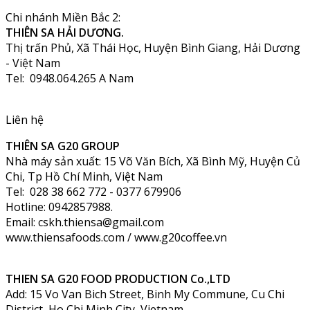
Chi nhánh Miền Bắc 2:
THIÊN SA HẢI DƯƠNG.
Thị trấn Phủ, Xã Thái Học, Huyện Bình Giang, Hải Dương
- Việt Nam
Tel: 0948.064.265 A Nam
Liên hệ
THIÊN SA G20 GROUP
Nhà máy sản xuất: 15 Võ Văn Bích, Xã Bình Mỹ, Huyện Củ
Chi, Tp Hồ Chí Minh, Việt Nam
Tel: 028 38 662 772 - 0377 679906
Hotline: 0942857988.
Email: cskh.thiensa@gmail.com
www.thiensafoods.com / www.g20coffee.vn
THIEN SA G20 FOOD PRODUCTION Co.,LTD
Add: 15 Vo Van Bich Street, Binh My Commune, Cu Chi
District, Ho Chi Minh City, Vietnam