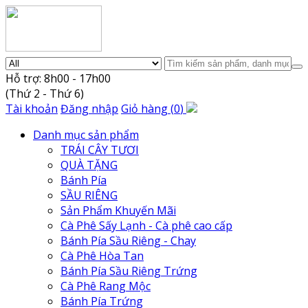
Hỗ trợ: 8h00 - 17h00
(Thứ 2 - Thứ 6)
Tài khoản
Đăng nhập
Giỏ hàng
(
0
)
Danh mục sản phẩm
TRÁI CÂY TƯƠI
QUÀ TẶNG
Bánh Pía
SẦU RIÊNG
Sản Phẩm Khuyến Mãi
Cà Phê Sấy Lạnh - Cà phê cao cấp
Bánh Pía Sầu Riêng - Chay
Cà Phê Hòa Tan
Bánh Pía Sầu Riêng Trứng
Cà Phê Rang Mộc
Bánh Pía Trứng