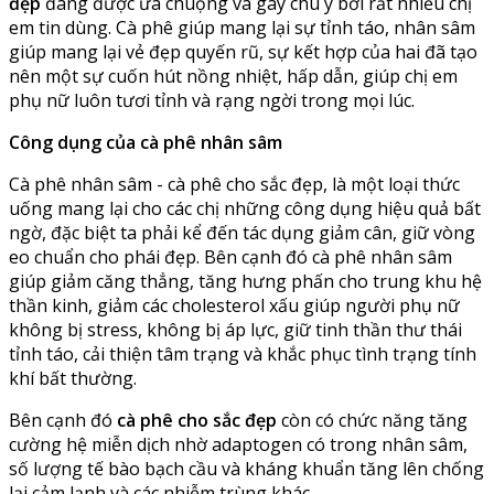
đẹp
đang được ưa chuộng và gây chú ý bởi rất nhiều chị
em tin dùng. Cà phê giúp mang lại sự tỉnh táo, nhân sâm
giúp mang lại vẻ đẹp quyến rũ, sự kết hợp của hai đã tạo
nên một sự cuốn hút nồng nhiệt, hấp dẫn, giúp chị em
phụ nữ luôn tươi tỉnh và rạng ngời trong mọi lúc.
Công dụng của cà phê nhân sâm
Cà phê nhân sâm - cà phê cho sắc đẹp, là một loại thức
uống mang lại cho các chị những công dụng hiệu quả bất
ngờ, đặc biệt ta phải kể đến tác dụng giảm cân, giữ vòng
eo chuẩn cho phái đẹp. Bên cạnh đó cà phê nhân sâm
giúp giảm căng thẳng, tăng hưng phấn cho trung khu hệ
thần kinh, giảm các cholesterol xấu giúp người phụ nữ
không bị stress, không bị áp lực, giữ tinh thần thư thái
tỉnh táo, cải thiện tâm trạng và khắc phục tình trạng tính
khí bất thường.
Bên cạnh đó
cà phê cho sắc đẹp
còn có chức năng tăng
cường hệ miễn dịch nhờ adaptogen có trong nhân sâm,
số lượng tế bào bạch cầu và kháng khuẩn tăng lên chống
lại cảm lạnh và các nhiễm trùng khác.