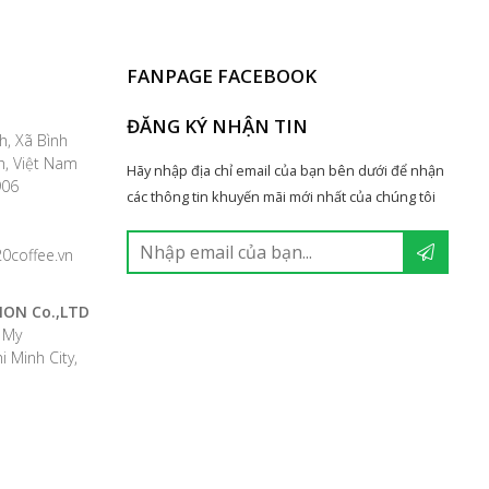
FANPAGE FACEBOOK
ĐĂNG KÝ NHẬN TIN
h, Xã Bình
h, Việt Nam
Hãy nhập địa chỉ email của bạn bên dưới để nhận
9906
các thông tin khuyến mãi mới nhất của chúng tôi
0coffee.vn
ION Co.,LTD
h My
 Minh City,
42857988