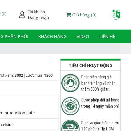
Tài khoản
Powered
7h00
Giỏ hàng
(
0
)
Đăng nhập
G PHÂN PHỐI
KHÁCH HÀNG
VIDEO
LIÊN HỆ
TIÊU CHÍ HOẠT ĐỘNG
ượt xem:
3002
|
Lượt mua:
1200
Phát hiện hàng giả,
bạn trả hàng và nhận
thêm 500% giá trị.
Được phép đổi trả hàng
trong 14 ngày miễn phí
om production date
Dịch vụ giao hàng dưới
 celsius
120 phút tại Tp.HCM