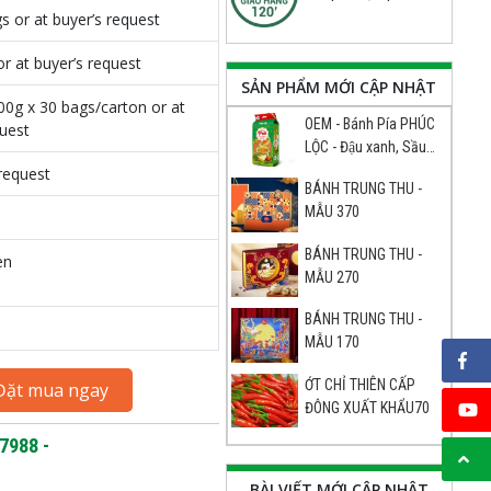
s or at buyer’s request
or at buyer’s request
SẢN PHẨM MỚI CẬP NHẬT
00g x 30 bags/carton or at
OEM - Bánh Pía PHÚC
quest
LỘC - Đậu xanh, Sầu
riêng, Trứng Đặc Biệt70
request
BÁNH TRUNG THU -
MẪU 370
BÁNH TRUNG THU -
en
MẪU 270
BÁNH TRUNG THU -
MẪU 170
ỚT CHỈ THIÊN CẤP
Đặt mua ngay
ĐÔNG XUẤT KHẨU70
7988 -
BÀI VIẾT MỚI CẬP NHẬT