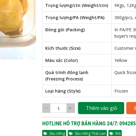
Trọng lượng/ctn (Weight/ctn)
9Kgs, 12Kg
Trọng lượng/PA (Weight/PA)
300g/pcs, 
Đóng gói (Packing)
In PA/PE 3
buyer’s re
Kích thước (Size)
Customer 
Màu sắc (Color)
Yellow
Quá trình đông lạnh
Quick froz
(Freezing Process)
Loại hàng (Style)
Frozen
Thêm vào giỏ
HOTLINE HỖ TRỢ BÁN HÀNG 24/7: 094285
Sầu riêng
Sầu riêng Thái Lan
Ri6