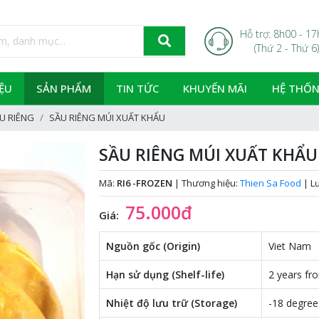
Hỗ trợ: 8h00 - 1
(Thứ 2 - Thứ 6)
IỆU
SẢN PHẨM
TIN TỨC
KHUYẾN MÃI
HỆ THỐN
U RIÊNG
SẦU RIÊNG MÚI XUẤT KHẨU
SẦU RIÊNG MÚI XUẤT KHẨU
Mã:
RI6 -FROZEN
|
Thương hiệu:
Thien Sa Food
|
L
75.000đ
Giá:
Nguồn gốc (Origin)
Viet Nam
Hạn sử dụng (Shelf-life)
2 years fr
Nhiệt độ lưu trữ (Storage)
-18 degree