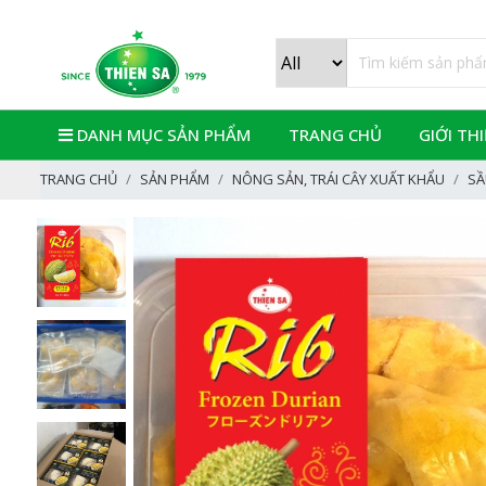
DANH MỤC SẢN PHẨM
TRANG CHỦ
GIỚI TH
TRANG CHỦ
SẢN PHẨM
NÔNG SẢN, TRÁI CÂY XUẤT KHẨU
SẦ