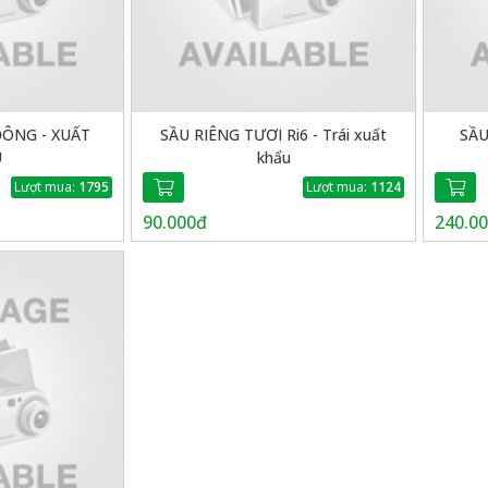
ĐÔNG - XUẤT
SẦU RIÊNG TƯƠI Ri6 - Trái xuất
SẦ
U
khẩu
Lượt mua:
1795
Lượt mua:
1124
90.000đ
240.0