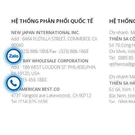
HỆ THỐNG PHÂN PHỐI QUỐC TẾ
HỆ THỐNG
NEW JAPAN INTERNATIONAL INC.
Chi nhánh M
Add : 6464 FLOTILLA STREET, COMMERCE CA
THIÊN SA C
90040
Số 70 Cộng H
Tel : (323) 888-1858 Fax : (323) 888-1863
Chí Minh, Vi
Tel: 0385 85 
EAST BAY WHOLESALE CORPORATION
vpthiensa@g
Add : 186 WEST LOUDON ST. PHILADELPHIA,
PA 19120, USA
Chi nhánh Mi
Tel : 215 456 1883
THIÊN SA HÀ
Q'S AMERICAN BEST.CO
Số 6A, Xóm 1
4737 Vangold ave Lakewoood,. CA 90712
Bắc Ninh, tỉn
Tel: (714) 825-1638
Tel: 0966.88
AK TRADING CO., LTD
Chi nhánh Mi
Add : 523 HO, GIMPOHANGANG 11-RO 288-
THIÊN SA H
37, GIMPO-SI , KOREA - Tel : 070-4772-0999
Thị trấn Phủ,
SHUEY SHING PTY LTD
Hải Dương - 