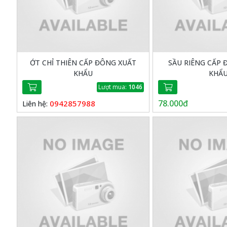
ỚT CHỈ THIÊN CẤP ĐÔNG XUẤT
SẦU RIÊNG CẤP 
KHẨU
KHẨ
Lượt mua:
1046
78.000đ
0942857988
Liên hệ: