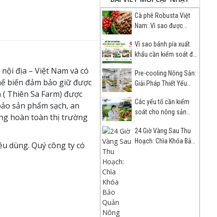
Cà phê Robusta Việt
Nam: Vì sao được
nhiều đối tác quốc tế
Vì sao bánh pía xuất
lựa chọn?
khẩu cần kiểm soát độ
ẩm sau nướng?
nội địa – Việt Nam và có
Pre-cooling Nông Sản:
hế biến đảm bảo giữ được
Giải Pháp Thiết Yếu
 ( Thiên Sa Farm) được
Cho Chuỗi Lạnh Xuất
Các yếu tố cần kiểm
Khẩu
bảo sản phẩm sạch, an
soát cho nông sản
ng hoàn toàn thị trường
trước khi xuất khẩu
24 Giờ Vàng Sau Thu
Hoạch: Chìa Khóa Bảo
êu dùng. Quý công ty có
Quản Nông Sản Xuất
Khẩu