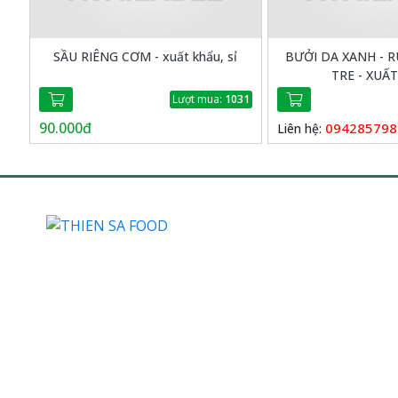
SẦU RIÊNG CƠM - xuất khẩu, sỉ
BƯỞI DA XANH - R
TRE - XUẤ
Lượt mua:
1031
90.000đ
094285798
Liên hệ: