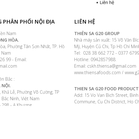
Liên hệ
 PHÂN PHỐI NỘI ĐỊA
LIÊN HỆ
iền Nam
THIÊN SA G20 GROUP
ỘNG HÒA.
Nhà máy sản xuất: 15 Võ Văn Bíc
òa, Phường Tân Sơn Nhất, TP. Hồ
Mỹ, Huyện Củ Chi, Tp Hồ Chí Min
ệt Nam
Tel: 028 38 662 772 - 0377 67
26 99 - Email:
Hotline: 0942857988.
mail.com
Email: cskh.thiensa@gmail.com
www.thiensafoods.com / www.g2
ền Bắc :
 NỘI.
THIEN SA G20 FOOD PRODUCT
, Khả Lễ, Phường Võ Cường, TP
Add: 15 Vo Van Bich Street, Bin
h Bắc Ninh, Việt Nam
Commune, Cu Chi District, Ho Chi
4.298 - A Khương
Vietnam
Tel: +28 38 662 772
ền Bắc 2:
Viber/Wechat/WhatsApp +84 9
ẢI DƯƠNG.
Email: info.thiensa@gmail.com
 Xã Thái Học, Huyện Bình Giang,
www.thiensafoods.com
Việt Nam