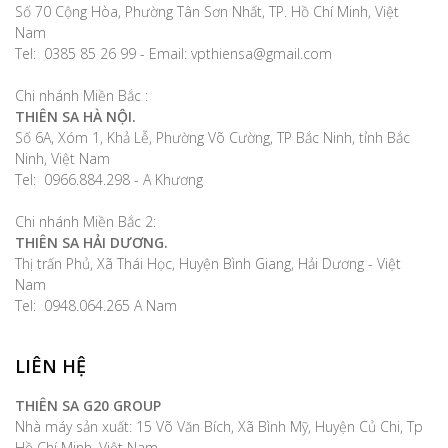
Số 70 Cộng Hòa, Phường Tân Sơn Nhất, TP. Hồ Chí Minh, Việt
Nam
Tel: 0385 85 26 99 - Email: vpthiensa@gmail.com
Chi nhánh Miền Bắc :
THIÊN SA HÀ NỘI.
Số 6A, Xóm 1, Khả Lễ, Phường Võ Cường, TP Bắc Ninh, tỉnh Bắc
Ninh, Việt Nam
Tel: 0966.884.298 - A Khương
Chi nhánh Miền Bắc 2:
THIÊN SA HẢI DƯƠNG.
Thị trấn Phủ, Xã Thái Học, Huyện Bình Giang, Hải Dương - Việt
Nam
Tel: 0948.064.265 A Nam
LIÊN HỆ
THIÊN SA G20 GROUP
Nhà máy sản xuất: 15 Võ Văn Bích, Xã Bình Mỹ, Huyện Củ Chi, Tp
Hồ Chí Minh, Việt Nam