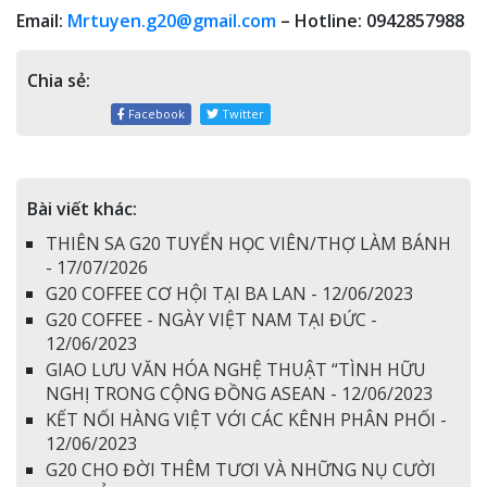
Email:
Mrtuyen.g20@gmail.com
– Hotline: 0942857988
Chia sẻ:
Facebook
Twitter
Bài viết khác:
THIÊN SA G20 TUYỂN HỌC VIÊN/THỢ LÀM BÁNH
- 17/07/2026
G20 COFFEE CƠ HỘI TẠI BA LAN - 12/06/2023
G20 COFFEE - NGÀY VIỆT NAM TẠI ĐỨC -
12/06/2023
GIAO LƯU VĂN HÓA NGHỆ THUẬT “TÌNH HỮU
NGHỊ TRONG CỘNG ĐỒNG ASEAN - 12/06/2023
KẾT NỐI HÀNG VIỆT VỚI CÁC KÊNH PHÂN PHỐI -
12/06/2023
G20 CHO ĐỜI THÊM TƯƠI VÀ NHỮNG NỤ CƯỜI