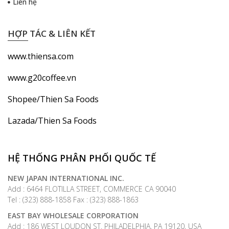
Liên hệ
HỢP TÁC & LIÊN KẾT
www.thiensa.com
www.g20coffee.vn
Shopee/Thien Sa Foods
Lazada/Thien Sa Foods
HỆ THỐNG PHÂN PHỐI QUỐC TẾ
NEW JAPAN INTERNATIONAL INC.
Add : 6464 FLOTILLA STREET, COMMERCE CA 90040
Tel : (323) 888-1858 Fax : (323) 888-1863
EAST BAY WHOLESALE CORPORATION
Add : 186 WEST LOUDON ST. PHILADELPHIA, PA 19120, USA