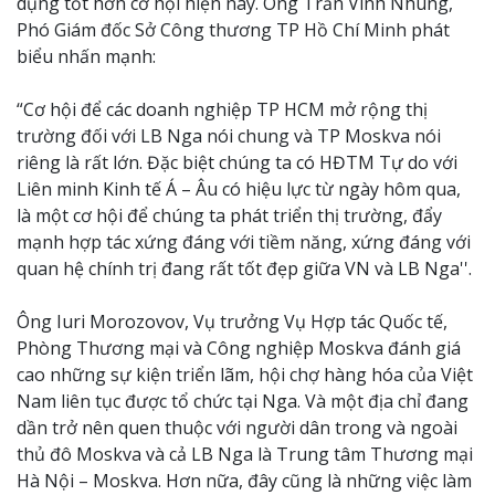
dụng tốt hơn cơ hội hiện nay. Ông Trần Vinh Nhung,
Phó Giám đốc Sở Công thương TP Hồ Chí Minh phát
biểu nhấn mạnh:
“Cơ hội để các doanh nghiệp TP HCM mở rộng thị
trường đối với LB Nga nói chung và TP Moskva nói
riêng là rất lớn. Đặc biệt chúng ta có HĐTM Tự do với
Liên minh Kinh tế Á – Âu có hiệu lực từ ngày hôm qua,
là một cơ hội để chúng ta phát triển thị trường, đẩy
mạnh hợp tác xứng đáng với tiềm năng, xứng đáng với
quan hệ chính trị đang rất tốt đẹp giữa VN và LB Nga''.
Ông Iuri Morozovov, Vụ trưởng Vụ Hợp tác Quốc tế,
Phòng Thương mại và Công nghiệp Moskva đánh giá
cao những sự kiện triển lãm, hội chợ hàng hóa của Việt
Nam liên tục được tổ chức tại Nga. Và một địa chỉ đang
dần trở nên quen thuộc với người dân trong và ngoài
thủ đô Moskva và cả LB Nga là Trung tâm Thương mại
Hà Nội – Moskva. Hơn nữa, đây cũng là những việc làm