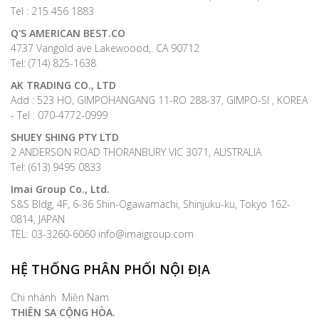
Tel : 215 456 1883
Q'S AMERICAN BEST.CO
4737 Vangold ave Lakewoood,. CA 90712
Tel: (714) 825-1638
AK TRADING CO., LTD
Add : 523 HO, GIMPOHANGANG 11-RO 288-37, GIMPO-SI , KOREA
- Tel : 070-4772-0999
SHUEY SHING PTY LTD
2 ANDERSON ROAD THORANBURY VIC 3071, AUSTRALIA
Tel: (613) 9495 0833
Imai Group Co., Ltd.
S&S Bldg, 4F, 6-36 Shin-Ogawamachi, Shinjuku-ku, Tokyo 162-
0814, JAPAN
TEL: 03-3260-6060 info@imaigroup.com
HỆ THỐNG PHÂN PHỐI NỘI ĐỊA
Chi nhánh Miền Nam
THIÊN SA CỘNG HÒA.