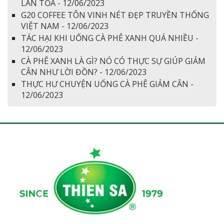
LAN TỎA - 12/06/2023
G20 COFFEE TÔN VINH NÉT ĐẸP TRUYỀN THỐNG
VIỆT NAM - 12/06/2023
TÁC HẠI KHI UỐNG CÀ PHÊ XANH QUÁ NHIỀU -
12/06/2023
CÀ PHÊ XANH LÀ GÌ? NÓ CÓ THỰC SỰ GIÚP GIẢM
CÂN NHƯ LỜI ĐỒN? - 12/06/2023
THỰC HƯ CHUYỆN UỐNG CÀ PHÊ GIẢM CÂN -
12/06/2023