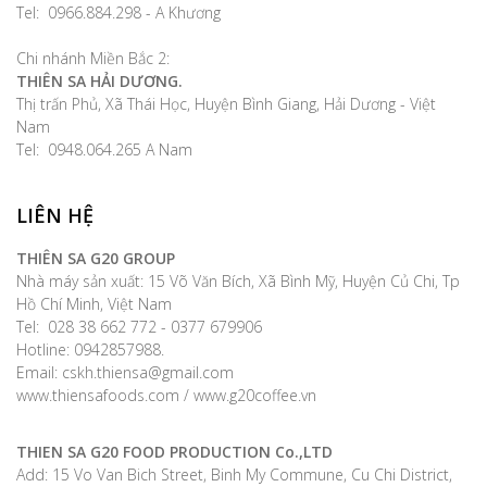
Tel: 0966.884.298 - A Khương
Chi nhánh Miền Bắc 2:
THIÊN SA HẢI DƯƠNG.
Thị trấn Phủ, Xã Thái Học, Huyện Bình Giang, Hải Dương - Việt
Nam
Tel: 0948.064.265 A Nam
LIÊN HỆ
THIÊN SA G20 GROUP
Nhà máy sản xuất: 15 Võ Văn Bích, Xã Bình Mỹ, Huyện Củ Chi, Tp
Hồ Chí Minh, Việt Nam
Tel: 028 38 662 772 - 0377 679906
Hotline: 0942857988.
Email: cskh.thiensa@gmail.com
www.thiensafoods.com / www.g20coffee.vn
THIEN SA G20 FOOD PRODUCTION Co.,LTD
Add: 15 Vo Van Bich Street, Binh My Commune, Cu Chi District,