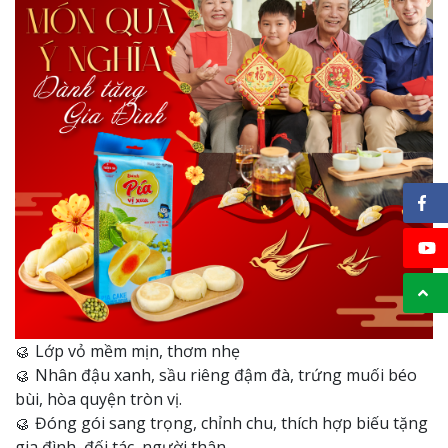
🥮 Lớp vỏ mềm mịn, thơm nhẹ
🥮 Nhân đậu xanh, sầu riêng đậm đà, trứng muối béo
bùi, hòa quyện tròn vị.
🥮 Đóng gói sang trọng, chỉnh chu, thích hợp biếu tặng
gia đình, đối tác, người thân.