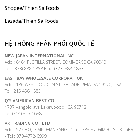
Shopee/Thien Sa Foods
Lazada/Thien Sa Foods
HỆ THỐNG PHÂN PHỐI QUỐC TẾ
NEW JAPAN INTERNATIONAL INC.
Add : 6464 FLOTILLA STREET, COMMERCE CA 90040
Tel : (323) 888-1858 Fax : (323) 888-1863
EAST BAY WHOLESALE CORPORATION
Add : 186 WEST LOUDON ST. PHILADELPHIA, PA 19120, USA
Tel : 215 456 1883
Q'S AMERICAN BEST.CO
4737 Vangold ave Lakewoood,. CA 90712
Tel: (714) 825-1638
AK TRADING CO., LTD
Add : 523 HO, GIMPOHANGANG 11-RO 288-37, GIMPO-SI , KOREA
- Tel : 070-4772-0999