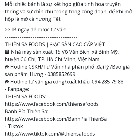
Mỗi chiếc bánh là sự kết hợp giữa tinh hoa truyền
thống và sự chỉn chu trong từng công đoạn, để khi mở
hộp là mở cả hương Tết.
>> IB ngay để được tư vấn!
---------------------------------------
THIÊN SA FOODS | ĐẶC SẢN CAO CẤP VIỆT
🏢 Nhà máy sản xuất: 15 Võ Văn Bích, xã Bình Mỹ,
huyện Củ Chi, TP. Hồ Chí Minh, Việt Nam
☎️ Hotline CSKH/Tư Vấn nhà phân phối,đại lý /Báo giá
sản phẩm: Hưng - 0385852699
☎️ Hotline tư vấn gia công/xuất khẩu: 094 285 79 88
- Fanpage:
THIEN SA FOODS:
https://www.facebook.com/thiensafoods
Bánh Pía Thiên Sa:
https://www.facebook.com/BanhPiaThienSa
- Tiktok
https://www.tiktok.com/@thiensafoods