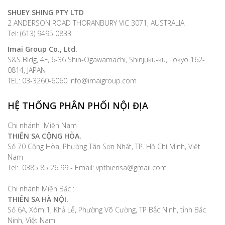
SHUEY SHING PTY LTD
2 ANDERSON ROAD THORANBURY VIC 3071, AUSTRALIA
Tel: (613) 9495 0833
Imai Group Co., Ltd.
S&S Bldg, 4F, 6-36 Shin-Ogawamachi, Shinjuku-ku, Tokyo 162-
0814, JAPAN
TEL: 03-3260-6060 info@imaigroup.com
HỆ THỐNG PHÂN PHỐI NỘI ĐỊA
Chi nhánh Miền Nam
THIÊN SA CỘNG HÒA.
Số 70 Cộng Hòa, Phường Tân Sơn Nhất, TP. Hồ Chí Minh, Việt
Nam
Tel: 0385 85 26 99 - Email: vpthiensa@gmail.com
Chi nhánh Miền Bắc :
THIÊN SA HÀ NỘI.
Số 6A, Xóm 1, Khả Lễ, Phường Võ Cường, TP Bắc Ninh, tỉnh Bắc
Ninh, Việt Nam