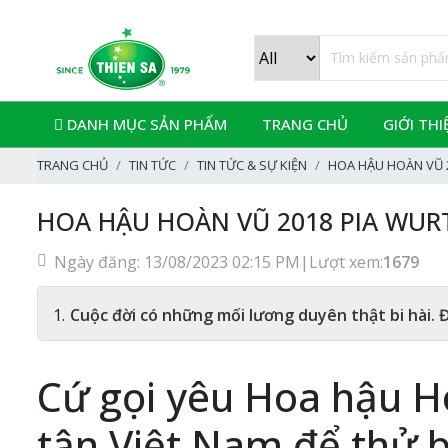
DANH MỤC SẢN PHẨM
TRANG CHỦ
GIỚI THI
TRANG CHỦ
TIN TỨC
TIN TỨC & SỰ KIỆN
HOA HẬU HOÀN VŨ 
HOA HẬU HOÀN VŨ 2018 PIA WUR
Ngày đăng: 13/08/2023 02:15 PM
|
Lượt xem:
1679
Cuộc đời có những mối lương duyên thật bi hài. 
Cứ gọi yêu Hoa hậu Ho
tận Việt Nam để thử b