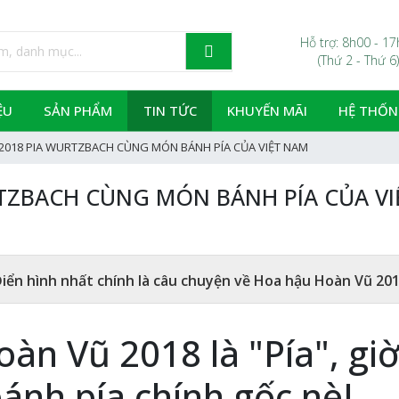
Hỗ trợ: 8h00 - 1
(Thứ 2 - Thứ 6)
ỆU
SẢN PHẨM
TIN TỨC
KHUYẾN MÃI
HỆ THỐN
2018 PIA WURTZBACH CÙNG MÓN BÁNH PÍA CỦA VIỆT NAM
TZBACH CÙNG MÓN BÁNH PÍA CỦA V
Điển hình nhất chính là câu chuyện về Hoa hậu Hoàn Vũ 2
àn Vũ 2018 là "Pía", giờ
ánh pía chính gốc nè!