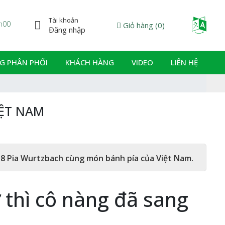
Tài khoản
Powered
7h00
Giỏ hàng
(
0
)
Đăng nhập
G PHÂN PHỐI
KHÁCH HÀNG
VIDEO
LIÊN HỆ
IỆT NAM
018 Pia Wurtzbach cùng món bánh pía của Việt Nam.
 thì cô nàng đã sang