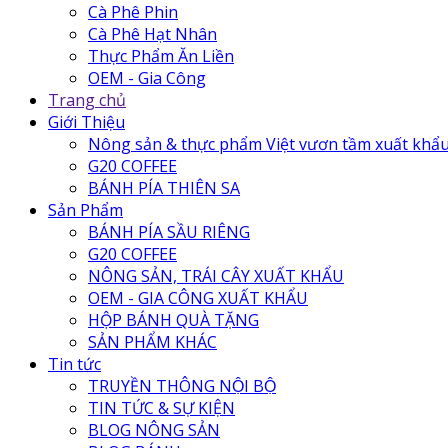
Cà Phê Phin
Cà Phê Hạt Nhân
Thực Phẩm Ăn Liền
OEM - Gia Công
Trang chủ
Giới Thiệu
Nông sản & thực phẩm Việt vươn tầm xuất khẩ
G20 COFFEE
BÁNH PÍA THIÊN SA
Sản Phẩm
BÁNH PÍA SẦU RIÊNG
G20 COFFEE
NÔNG SẢN, TRÁI CÂY XUẤT KHẨU
OEM - GIA CÔNG XUẤT KHẨU
HỘP BÁNH QUÀ TẶNG
SẢN PHẨM KHÁC
Tin tức
TRUYỀN THÔNG NỘI BỘ
TIN TỨC & SỰ KIỆN
BLOG NÔNG SẢN