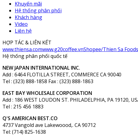
Khuyến mãi
Hệ thống phân phối
Khách hàng
Video
Liên hệ
HỢP TÁC & LIÊN KẾT
www.thiensa.com
www.g20coffee.vn
Shopee/Thien Sa Food
Hệ thống phân phối quốc tế
NEW JAPAN INTERNATIONAL INC.
Add : 6464 FLOTILLA STREET, COMMERCE CA 90040
Tel : (323) 888-1858 Fax : (323) 888-1863
EAST BAY WHOLESALE CORPORATION
Add : 186 WEST LOUDON ST. PHILADELPHIA, PA 19120, US
Tel : 215 456 1883
Q'S AMERICAN BEST.CO
4737 Vangold ave Lakewoood,. CA 90712
Tel: (714) 825-1638