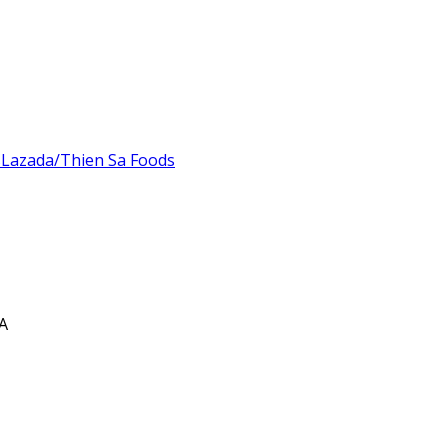
s
Lazada/Thien Sa Foods
A