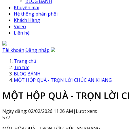
BLOG BÁNH
Khuyến mãi
Hệ thống phân phối
Khách Hàng
Video
Liên hệ
Tài khoản
Đăng nhập
Trang chủ
Tin tức
BLOG BÁNH
MỘT HỘP QUÀ - TRỌN LỜI CHÚC AN KHANG
MỘT HỘP QUÀ - TRỌN LỜI 
Ngày đăng: 02/02/2026 11:26 AM
|
Lượt xem:
577
MỘT HỘP QUÀ - TRỌN LỜI CHÚC AN KHANG