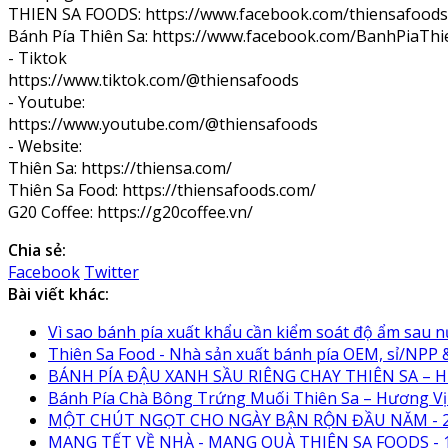
THIEN SA FOODS: https://www.facebook.com/thiensafoods
Bánh Pía Thiên Sa: https://www.facebook.com/BanhPiaTh
- Tiktok
https://www.tiktok.com/@thiensafoods
- Youtube:
https://www.youtube.com/@thiensafoods
- Website:
Thiên Sa: https://thiensa.com/
Thiên Sa Food: https://thiensafoods.com/
G20 Coffee: https://g20coffee.vn/
Chia sẻ:
Facebook
Twitter
Bài viết khác:
Vì sao bánh pía xuất khẩu cần kiểm soát độ ẩm sau 
Thiên Sa Food - Nhà sản xuất bánh pía OEM, sỉ/NPP &
BÁNH PÍA ĐẬU XANH SẦU RIÊNG CHAY THIÊN SA – H
Bánh Pía Chà Bông Trứng Muối Thiên Sa – Hương Vị S
MỘT CHÚT NGỌT CHO NGÀY BẬN RỘN ĐẦU NĂM - 2
MANG TẾT VỀ NHÀ - MANG QUÀ THIÊN SA FOODS - 1