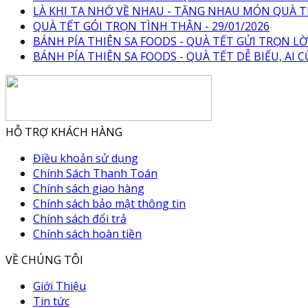
LÀ KHI TA NHỚ VỀ NHAU - TẶNG NHAU MÓN QUÀ TR
QUÀ TẾT GÓI TRỌN TÌNH THÂN - 29/01/2026
BÁNH PÍA THIÊN SA FOODS - QUÀ TẾT GỬI TRỌN LỜI
BÁNH PÍA THIÊN SA FOODS - QUÀ TẾT DỄ BIẾU, AI C
HỖ TRỢ KHÁCH HÀNG
Điều khoản sử dụng
Chính Sách Thanh Toán
Chính sách giao hàng
Chính sách bảo mật thông tin
Chính sách đổi trả
Chính sách hoàn tiền
VỀ CHÚNG TÔI
Giới Thiệu
Tin tức