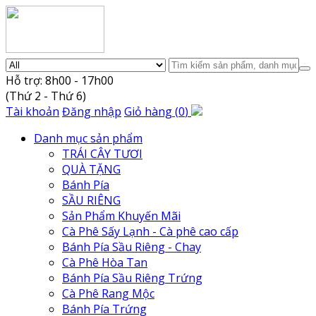
Hỗ trợ: 8h00 - 17h00
(Thứ 2 - Thứ 6)
Tài khoản
Đăng nhập
Giỏ hàng
(
0
)
Danh mục sản phẩm
TRÁI CÂY TƯƠI
QUÀ TẶNG
Bánh Pía
SẦU RIÊNG
Sản Phẩm Khuyến Mãi
Cà Phê Sấy Lạnh - Cà phê cao cấp
Bánh Pía Sầu Riêng - Chay
Cà Phê Hòa Tan
Bánh Pía Sầu Riêng Trứng
Cà Phê Rang Mộc
Bánh Pía Trứng