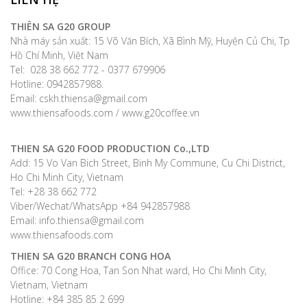
THIÊN SA G20 GROUP
Nhà máy sản xuất: 15 Võ Văn Bích, Xã Bình Mỹ, Huyện Củ Chi, Tp
Hồ Chí Minh, Việt Nam
Tel: 028 38 662 772 - 0377 679906
Hotline: 0942857988.
Email: cskh.thiensa@gmail.com
www.thiensafoods.com / www.g20coffee.vn
THIEN SA G20 FOOD PRODUCTION Co.,LTD
Add: 15 Vo Van Bich Street, Binh My Commune, Cu Chi District,
Ho Chi Minh City, Vietnam
Tel: +28 38 662 772
Viber/Wechat/WhatsApp +84 942857988
Email: info.thiensa@gmail.com
www.thiensafoods.com
THIEN SA G20
BRANCH CONG HOA
Office: 70 Cong Hoa, Tan Son Nhat ward, Ho Chi Minh City,
Vietnam, Vietnam
Hotline: +84 385 85 2 699