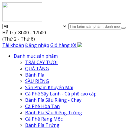
Hỗ trợ: 8h00 - 17h00
(Thứ 2 - Thứ 6)
Tài khoản
Đăng nhập
Giỏ hàng
(
0
)
Danh mục sản phẩm
TRÁI CÂY TƯƠI
QUÀ TẶNG
Bánh Pía
SẦU RIÊNG
Sản Phẩm Khuyến Mãi
Cà Phê Sấy Lạnh - Cà phê cao cấp
Bánh Pía Sầu Riêng - Chay
Cà Phê Hòa Tan
Bánh Pía Sầu Riêng Trứng
Cà Phê Rang Mộc
Bánh Pía Trứng