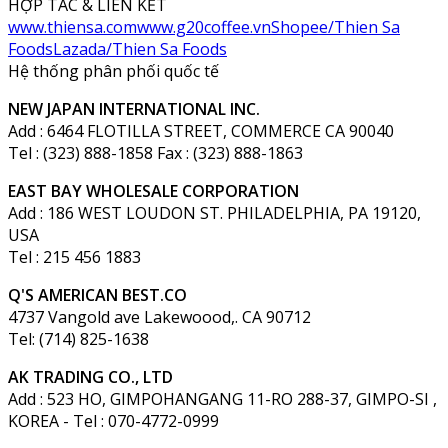
HỢP TÁC & LIÊN KẾT
www.thiensa.com
www.g20coffee.vn
Shopee/Thien Sa
Foods
Lazada/Thien Sa Foods
Hệ thống phân phối quốc tế
NEW JAPAN INTERNATIONAL INC.
Add : 6464 FLOTILLA STREET, COMMERCE CA 90040
Tel : (323) 888-1858 Fax : (323) 888-1863
EAST BAY WHOLESALE CORPORATION
Add : 186 WEST LOUDON ST. PHILADELPHIA, PA 19120,
USA
Tel : 215 456 1883
Q'S AMERICAN BEST.CO
4737 Vangold ave Lakewoood,. CA 90712
Tel: (714) 825-1638
AK TRADING CO., LTD
Add : 523 HO, GIMPOHANGANG 11-RO 288-37, GIMPO-SI ,
KOREA - Tel : 070-4772-0999