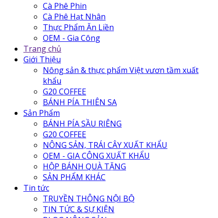
Cà Phê Phin
Cà Phê Hạt Nhân
Thực Phẩm Ăn Liền
OEM - Gia Công
Trang chủ
Giới Thiệu
Nông sản & thực phẩm Việt vươn tầm xuất
khẩu
G20 COFFEE
BÁNH PÍA THIÊN SA
Sản Phẩm
BÁNH PÍA SẦU RIÊNG
G20 COFFEE
NÔNG SẢN, TRÁI CÂY XUẤT KHẨU
OEM - GIA CÔNG XUẤT KHẨU
HỘP BÁNH QUÀ TẶNG
SẢN PHẨM KHÁC
Tin tức
TRUYỀN THÔNG NỘI BỘ
TIN TỨC & SỰ KIỆN