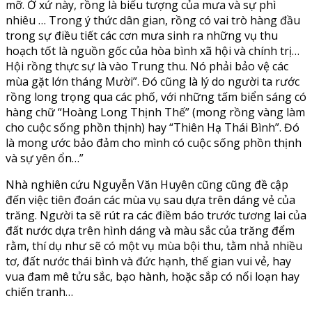
mỡ. Ở xứ này, rồng là biểu tượng của mưa và sự phì
nhiêu … Trong ý thức dân gian, rồng có vai trò hàng đầu
trong sự điều tiết các cơn mưa sinh ra những vụ thu
hoạch tốt là nguồn gốc của hòa bình xã hội và chính trị…
Hội rồng thực sự là vào Trung thu. Nó phải bảo vệ các
mùa gặt lớn tháng Mười”. Đó cũng là lý do người ta rước
rồng long trọng qua các phố, với những tấm biển sáng có
hàng chữ “Hoàng Long Thịnh Thế” (mong rồng vàng làm
cho cuộc sống phồn thịnh) hay “Thiên Hạ Thái Bình”. Đó
là mong ước bảo đảm cho mình có cuộc sống phồn thịnh
và sự yên ổn…”
Nhà nghiên cứu Nguyễn Văn Huyên cũng cũng đề cập
đến việc tiên đoán các mùa vụ sau dựa trên dáng vẻ của
trăng. Người ta sẽ rút ra các điềm báo trước tương lai của
đất nước dựa trên hình dáng và màu sắc của trăng đểm
rằm, thí dụ như sẽ có một vụ mùa bội thu, tằm nhả nhiều
tơ, đất nước thái bình và đức hạnh, thế gian vui vẻ, hay
vua đam mê tửu sắc, bạo hành, hoặc sắp có nổi loạn hay
chiến tranh…