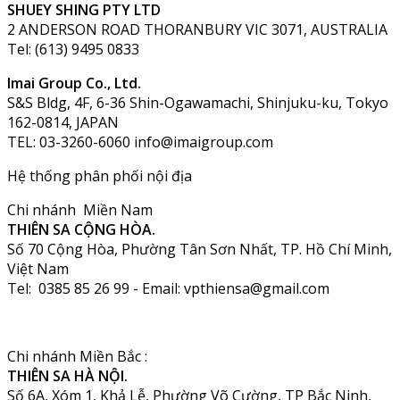
SHUEY SHING PTY LTD
2 ANDERSON ROAD THORANBURY VIC 3071, AUSTRALIA
Tel: (613) 9495 0833
Imai Group Co., Ltd.
S&S Bldg, 4F, 6-36 Shin-Ogawamachi, Shinjuku-ku, Tokyo
162-0814, JAPAN
TEL: 03-3260-6060 info@imaigroup.com
Hệ thống phân phối nội địa
Chi nhánh Miền Nam
THIÊN SA CỘNG HÒA.
Số 70 Cộng Hòa, Phường Tân Sơn Nhất, TP. Hồ Chí Minh,
Việt Nam
Tel: 0385 85 26 99 - Email: vpthiensa@gmail.com
Chi nhánh Miền Bắc :
THIÊN SA HÀ NỘI.
Số 6A, Xóm 1, Khả Lễ, Phường Võ Cường, TP Bắc Ninh,