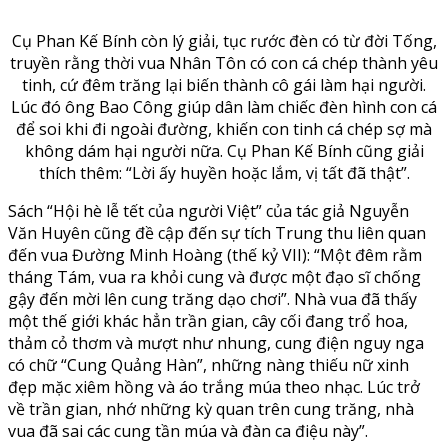
Cụ Phan Kế Bính còn lý giải, tục rước đèn có từ đời Tống,
truyền rằng thời vua Nhân Tôn có con cá chép thành yêu
tinh, cứ đêm trăng lại biến thành cô gái làm hại người.
Lúc đó ông Bao Công giúp dân làm chiếc đèn hình con cá
để soi khi đi ngoài đường, khiến con tinh cá chép sợ mà
không dám hại người nữa. Cụ Phan Kế Bính cũng giải
thích thêm: “Lời ấy huyền hoặc lắm, vị tất đã thật”.
Sách “Hội hè lễ tết của người Việt” của tác giả Nguyễn
Văn Huyên cũng đề cập đến sự tích Trung thu liên quan
đến vua Đường Minh Hoàng (thế kỷ VII): “Một đêm rằm
tháng Tám, vua ra khỏi cung và được một đạo sĩ chống
gậy đến mời lên cung trăng dạo chơi”. Nhà vua đã thấy
một thế giới khác hẳn trần gian, cây cối đang trổ hoa,
thảm cỏ thơm và mượt như nhung, cung điện nguy nga
có chữ “Cung Quảng Hàn”, những nàng thiếu nữ xinh
đẹp mặc xiêm hồng và áo trắng múa theo nhạc. Lúc trở
về trần gian, nhớ những kỳ quan trên cung trăng, nhà
vua đã sai các cung tần múa và đàn ca điệu này”.