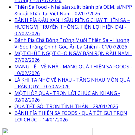
nướng? - 31/07/2026
Thiên Sa Food - Nhà sản xuất bánh pía OEM, sỉ/NPP
& xuất khẩu tại Việt Nam - 02/07/2026
BÁNH PÍA ĐẬU XANH SẦU RIÊNG CHAY THIÊN SA –
HƯƠNG VỊ TRUYỀN THỐNG, TIỆN LỢI HIỆN ĐẠI -
02/07/2026
Bánh Pía Chà Bông Trứng Muối Thiên Sa – Hương
Vị Sóc Trăng Chính Gốc, Ăn Là Ghiền! - 01/07/2026
MỘT CHÚT NGỌT CHO NGÀY BẬN RỘN ĐẦU NĂM -
27/02/2026
MANG TẾT VỀ NHÀ - MANG QUÀ THIÊN SA FOODS -
10/02/2026
LÀ KHI TA NHỚ VỀ NHAU - TẶNG NHAU MÓN QUÀ
TRÂN QUÝ - 02/02/2026
MỘT HỘP QUÀ - TRỌN LỜI CHÚC AN KHANG -
02/02/2026
QUÀ TẾT GÓI TRỌN TÌNH THÂN - 29/01/2026
BÁNH PÍA THIÊN SA FOODS - QUÀ TẾT GỬI TRỌN
LỜI CHÚC - 14/01/2026