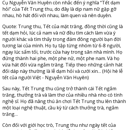
Cụ Nguyễn Văn Huyên còn nhắc đến ý nghĩa “Tết dạm
hỏi” của Tết Trung thu, do đây là dịp nam nữ gặp gỡ
nhau, hò hát đối với nhau, làm quen và nên duyên.
Quote: Trung thu, Tết của mặt trăng, đồng thời cũng là
tết dạm hỏi, lúc cả nam và nữ đều tìm cách làm vừa ý
người khác và tìm thấy trong đám đông người bạn đời
tương lai của mình. Họ tụ tập từng nhóm từ 6-8 người,
ngay lúc sẩm tối, trước cửa hay trong sân nhà mình. Họ
đứng thành hai phe, một phe nữ, một phe nam. Và họ
vừa hát đối vừa ngắm trăng. Tiếp theo những cảnh hát
đối dáp này thường là lễ dạm hỏi và cưới xin… (Hội hè lễ
tết của người Việt - Nguyễn Văn Huyên)
Sau này, Tết Trung thu cũng trở thành cái Tết ngắm
trăng, thưởng trà và làm thơ của nhiều nhà nho có tính
nghệ sĩ. Họ đã nâng thú ăn chơi Tết Trung thu lên thành
một loại nghệ thuật, cầu kỳ từ cách thưởng trà, ngắm
trăng…
Còn đối với giới học trò, Trung thu như ngày tết của