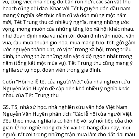
vụ, công việc nhà nông đỡ bận rộn hơn, các sản vật thu
hoạch cũng dồi dào. Khác với Tết Nguyên đán đầu năm
mang ý nghĩa kết thúc năm cũ và đón mừng một năm
mới, Tết Trung thu có nhiều ý nghĩa, mang những ước
vọng, mong muốn của những tầng lớp xã hội khác nhau,
như đoán định mùa vụ năm tới, đoán định vận nước, vận
vua, cầu mưa thuận gió hòa, mùa màng tươi tốt, gửi gắm
ước nguyện thành đạt, có vị trí trong xã hội, trong triều
đình, thưởng thức những sản vật ở độ ngon nhất trong
năm (tổng kết một mùa vụ). Tết Trung thu cũng mang ý
nghĩa sự tụ họp, đoàn viên trong gia đình.
Cuốn “Hội hè lễ tết của người Việt” của nhà nghiên cứu
Nguyễn Văn Huyên đề cập đến khá nhiều ý nghĩa khác
nhau của Tết Trung thu.
GS, TS, nhà sử học, nhà nghiên cứu văn hóa Việt Nam
Nguyễn Văn Huyên phân tích: “Các lễ hội của người Việt
đều theo mùa, nghĩa là có liên hệ với sự nối tiếp của thời
gian. Ở nơi nghề nông chiếm vai trò hàng đầu này, mọi
người rất coi trọng những trận mưa làm cho đất đai màu