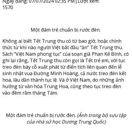
Ngày đăng: 07/07/2024 02:35 PM
|
Lượt xem:
1570
Một đám trẻ chuẩn bị rước đèn.
Không ai biết Tết Trung thu có từ bao giờ, hoặc chính
thức từ khi nào người Việt bắt đầu “ăn” Tết Trung thu.
Sách “Việt Nam phong tục” của soạn giả Phan Kế Bính, có
ghi lại rằng, Tết Trung thu còn gọi là Tết trẻ em, với tục
treo đèn bày cỗ xuất phát từ điển tích liên quan đến lễ
sinh nhật vua Đường Minh Hoàng, cả nước treo đèn kết
hoa, lâu dần thành tục lệ. Và ở Việt Nam, do những ảnh
hưởng từ văn hóa Trung Hoa, cũng theo tục treo đèn
vào đêm rằm tháng Tám.
Một đám trẻ chuẩn bị rước đèn.
(Ảnh trong bộ sưu tập
của nhà sử học Dương Trung Quốc)