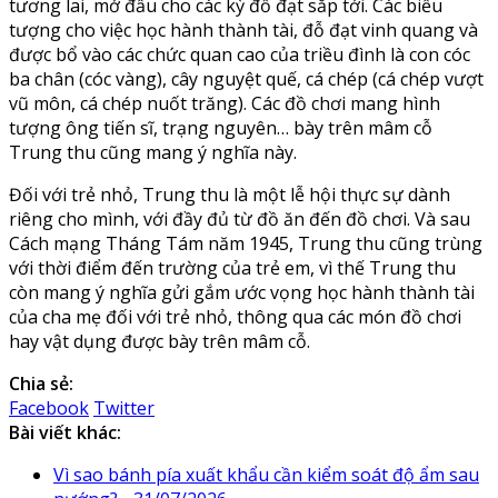
tương lai, mở đầu cho các kỳ đỗ đạt sắp tới. Các biểu
tượng cho việc học hành thành tài, đỗ đạt vinh quang và
được bổ vào các chức quan cao của triều đình là con cóc
ba chân (cóc vàng), cây nguyệt quế, cá chép (cá chép vượt
vũ môn, cá chép nuốt trăng). Các đồ chơi mang hình
tượng ông tiến sĩ, trạng nguyên… bày trên mâm cỗ
Trung thu cũng mang ý nghĩa này.
Đối với trẻ nhỏ, Trung thu là một lễ hội thực sự dành
riêng cho mình, với đầy đủ từ đồ ăn đến đồ chơi. Và sau
Cách mạng Tháng Tám năm 1945, Trung thu cũng trùng
với thời điểm đến trường của trẻ em, vì thế Trung thu
còn mang ý nghĩa gửi gắm ước vọng học hành thành tài
của cha mẹ đối với trẻ nhỏ, thông qua các món đồ chơi
hay vật dụng được bày trên mâm cỗ.
Chia sẻ:
Facebook
Twitter
Bài viết khác:
Vì sao bánh pía xuất khẩu cần kiểm soát độ ẩm sau