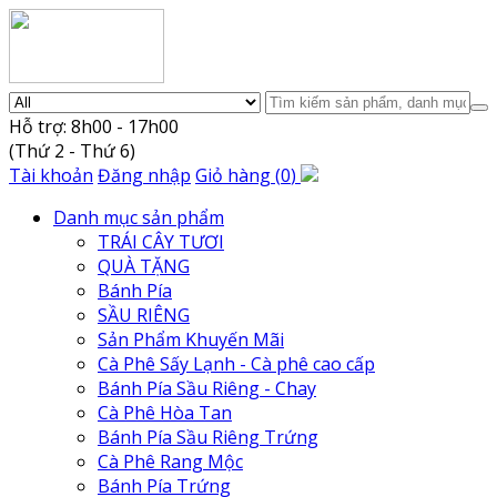
Hỗ trợ: 8h00 - 17h00
(Thứ 2 - Thứ 6)
Tài khoản
Đăng nhập
Giỏ hàng
(
0
)
Danh mục sản phẩm
TRÁI CÂY TƯƠI
QUÀ TẶNG
Bánh Pía
SẦU RIÊNG
Sản Phẩm Khuyến Mãi
Cà Phê Sấy Lạnh - Cà phê cao cấp
Bánh Pía Sầu Riêng - Chay
Cà Phê Hòa Tan
Bánh Pía Sầu Riêng Trứng
Cà Phê Rang Mộc
Bánh Pía Trứng