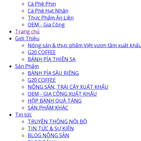
Cà Phê Phin
Cà Phê Hạt Nhân
Thực Phẩm Ăn Liền
OEM - Gia Công
Trang chủ
Giới Thiệu
Nông sản & thực phẩm Việt vươn tầm xuất khẩ
G20 COFFEE
BÁNH PÍA THIÊN SA
Sản Phẩm
BÁNH PÍA SẦU RIÊNG
G20 COFFEE
NÔNG SẢN, TRÁI CÂY XUẤT KHẨU
OEM - GIA CÔNG XUẤT KHẨU
HỘP BÁNH QUÀ TẶNG
SẢN PHẨM KHÁC
Tin tức
TRUYỀN THÔNG NỘI BỘ
TIN TỨC & SỰ KIỆN
BLOG NÔNG SẢN