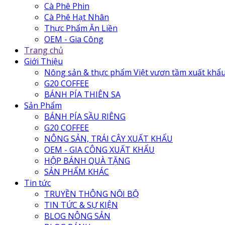
Cà Phê Phin
Cà Phê Hạt Nhân
Thực Phẩm Ăn Liền
OEM - Gia Công
Trang chủ
Giới Thiệu
Nông sản & thực phẩm Việt vươn tầm xuất khẩ
G20 COFFEE
BÁNH PÍA THIÊN SA
Sản Phẩm
BÁNH PÍA SẦU RIÊNG
G20 COFFEE
NÔNG SẢN, TRÁI CÂY XUẤT KHẨU
OEM - GIA CÔNG XUẤT KHẨU
HỘP BÁNH QUÀ TẶNG
SẢN PHẨM KHÁC
Tin tức
TRUYỀN THÔNG NỘI BỘ
TIN TỨC & SỰ KIỆN
BLOG NÔNG SẢN