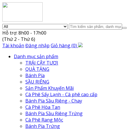
Hỗ trợ: 8h00 - 17h00
(Thứ 2 - Thứ 6)
Tài khoản
Đăng nhập
Giỏ hàng
(
0
)
Danh mục sản phẩm
TRÁI CÂY TƯƠI
QUÀ TẶNG
Bánh Pía
SẦU RIÊNG
Sản Phẩm Khuyến Mãi
Cà Phê Sấy Lạnh - Cà phê cao cấp
Bánh Pía Sầu Riêng - Chay
Cà Phê Hòa Tan
Bánh Pía Sầu Riêng Trứng
Cà Phê Rang Mộc
Bánh Pía Trứng