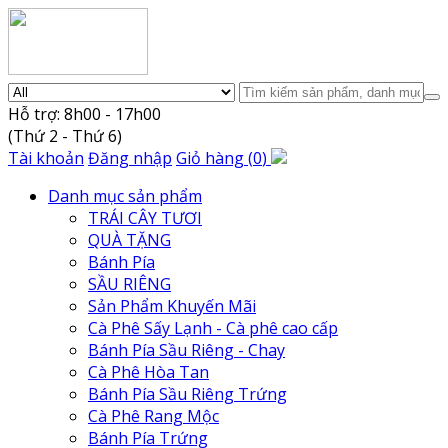
Hỗ trợ: 8h00 - 17h00
(Thứ 2 - Thứ 6)
Tài khoản
Đăng nhập
Giỏ hàng
(
0
)
Danh mục sản phẩm
TRÁI CÂY TƯƠI
QUÀ TẶNG
Bánh Pía
SẦU RIÊNG
Sản Phẩm Khuyến Mãi
Cà Phê Sấy Lạnh - Cà phê cao cấp
Bánh Pía Sầu Riêng - Chay
Cà Phê Hòa Tan
Bánh Pía Sầu Riêng Trứng
Cà Phê Rang Mộc
Bánh Pía Trứng