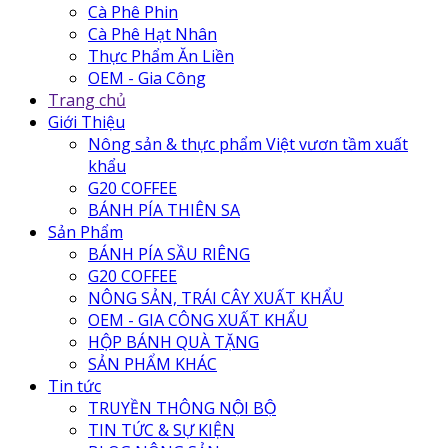
Cà Phê Phin
Cà Phê Hạt Nhân
Thực Phẩm Ăn Liền
OEM - Gia Công
Trang chủ
Giới Thiệu
Nông sản & thực phẩm Việt vươn tầm xuất
khẩu
G20 COFFEE
BÁNH PÍA THIÊN SA
Sản Phẩm
BÁNH PÍA SẦU RIÊNG
G20 COFFEE
NÔNG SẢN, TRÁI CÂY XUẤT KHẨU
OEM - GIA CÔNG XUẤT KHẨU
HỘP BÁNH QUÀ TẶNG
SẢN PHẨM KHÁC
Tin tức
TRUYỀN THÔNG NỘI BỘ
TIN TỨC & SỰ KIỆN