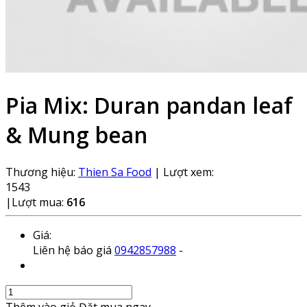
Pia Mix: Duran pandan leaf
& Mung bean
Thương hiệu:
Thien Sa Food
|
Lượt xem:
1543
|
Lượt mua:
616
Giá:
Liên hệ báo giá
0942857988
-
Thêm vào giỏ
Đặt mua ngay