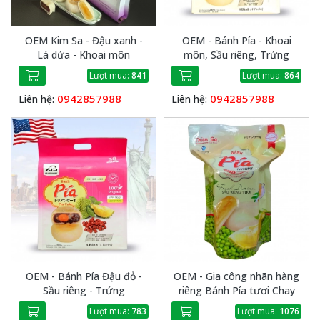
OEM Kim Sa - Đậu xanh -
OEM - Bánh Pía - Khoai
Lá dứa - Khoai môn
môn, Sầu riêng, Trứng
Lượt mua:
841
Lượt mua:
864
0942857988
0942857988
Liên hệ:
Liên hệ:
OEM - Bánh Pía Đậu đỏ -
OEM - Gia công nhãn hàng
Sầu riêng - Trứng
riêng Bánh Pía tươi Chay
Lượt mua:
783
Lượt mua:
1076