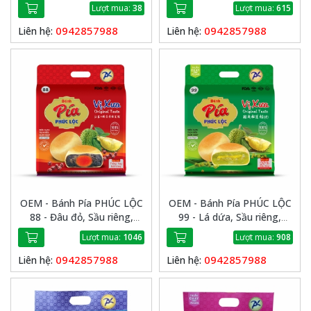
Trứng Đặc Biệt
Lượt mua:
38
Lượt mua:
615
0942857988
0942857988
Liên hệ:
Liên hệ:
OEM - Bánh Pía PHÚC LỘC
OEM - Bánh Pía PHÚC LỘC
88 - Đâu đỏ, Sầu riêng,
99 - Lá dứa, Sầu riêng,
Trứng
Chay
Lượt mua:
1046
Lượt mua:
908
0942857988
0942857988
Liên hệ:
Liên hệ: