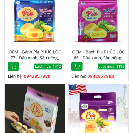
OEM - Bánh Pía PHÚC LỘC
OEM - Bánh Pía PHÚC LỘC
77 - Đâu xanh, Sầu riêng,
66 - Đâu xanh, Sầu riêng,
Trứng
Chay
Lượt mua:
1412
Lượt mua:
1196
0942857988
0942857988
Liên hệ:
Liên hệ: