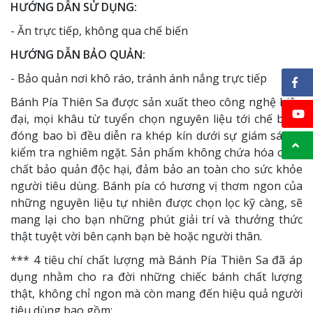
HƯỚNG DẪN SỬ DỤNG:
- Ăn trực tiếp, không qua chế biến
HƯỚNG DẪN BẢO QUẢN:
- Bảo quản nơi khô ráo, tránh ánh nắng trực tiếp
Bánh Pía Thiên Sa​ được sản xuất theo công nghệ hiện
đại, mọi khâu từ tuyển chọn nguyên liệu tới chế biến,
đóng bao bì đều diễn ra khép kín dưới sự giám sát và
kiểm tra nghiêm ngặt. Sản phẩm không chứa hóa chất,
chất bảo quản độc hại, đảm bảo an toàn cho sức khỏe
người tiêu dùng. Bánh pía có hương vị thơm ngon của
những nguyên liệu tự nhiên được chọn lọc kỹ càng, sẽ
mang lại cho bạn những phút giải trí và thưởng thức
thật tuyệt vời bên cạnh bạn bè hoặc người thân.
*** 4 tiêu chí chất lượng mà Bánh Pía Thiên Sa đã áp
dụng nhằm cho ra đời những chiếc bánh chất lượng
thật, không chỉ ngon mà còn mang đến hiệu quả người
tiêu dùng bao gồm: