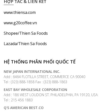
HỢP TÁC & LIÊN KẾT
www.thiensa.com
www.g20coffee.vn
Shopee/Thien Sa Foods
Lazada/Thien Sa Foods
HỆ THỐNG PHÂN PHỐI QUỐC TẾ
NEW JAPAN INTERNATIONAL INC.
Add : 6464 FLOTILLA STREET, COMMERCE CA 90040
Tel : (323) 888-1858 Fax : (323) 888-1863
EAST BAY WHOLESALE CORPORATION
Add : 186 WEST LOUDON ST. PHILADELPHIA, PA 19120, USA
Tel : 215 456 1883
Q'S AMERICAN BEST.CO