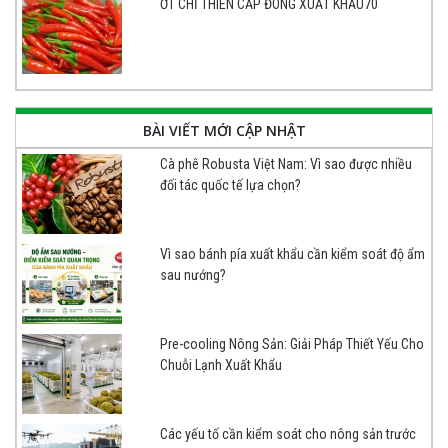
ỚT CHỈ THIÊN CẤP ĐÔNG XUẤT KHẨU70
BÀI VIẾT MỚI CẬP NHẬT
Cà phê Robusta Việt Nam: Vì sao được nhiều
đối tác quốc tế lựa chọn?
Vì sao bánh pía xuất khẩu cần kiểm soát độ ẩm
sau nướng?
Pre-cooling Nông Sản: Giải Pháp Thiết Yếu Cho
Chuỗi Lạnh Xuất Khẩu
Các yếu tố cần kiểm soát cho nông sản trước