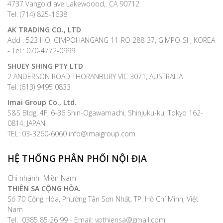
4737 Vangold ave Lakewoood,. CA 90712
Tel: (714) 825-1638
AK TRADING CO., LTD
Add : 523 HO, GIMPOHANGANG 11-RO 288-37, GIMPO-SI , KOREA
- Tel : 070-4772-0999
SHUEY SHING PTY LTD
2 ANDERSON ROAD THORANBURY VIC 3071, AUSTRALIA
Tel: (613) 9495 0833
Imai Group Co., Ltd.
S&S Bldg, 4F, 6-36 Shin-Ogawamachi, Shinjuku-ku, Tokyo 162-
0814, JAPAN
TEL: 03-3260-6060 info@imaigroup.com
HỆ THỐNG PHÂN PHỐI NỘI ĐỊA
Chi nhánh Miền Nam
THIÊN SA CỘNG HÒA.
Số 70 Cộng Hòa, Phường Tân Sơn Nhất, TP. Hồ Chí Minh, Việt
Nam
Tel: 0385 85 26 99 - Email: vpthiensa@gmail.com