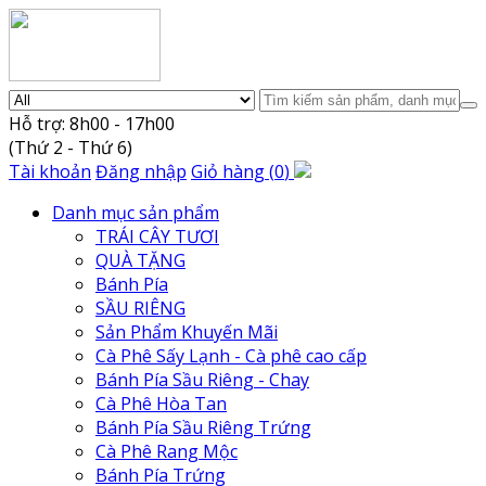
Hỗ trợ: 8h00 - 17h00
(Thứ 2 - Thứ 6)
Tài khoản
Đăng nhập
Giỏ hàng
(
0
)
Danh mục sản phẩm
TRÁI CÂY TƯƠI
QUÀ TẶNG
Bánh Pía
SẦU RIÊNG
Sản Phẩm Khuyến Mãi
Cà Phê Sấy Lạnh - Cà phê cao cấp
Bánh Pía Sầu Riêng - Chay
Cà Phê Hòa Tan
Bánh Pía Sầu Riêng Trứng
Cà Phê Rang Mộc
Bánh Pía Trứng