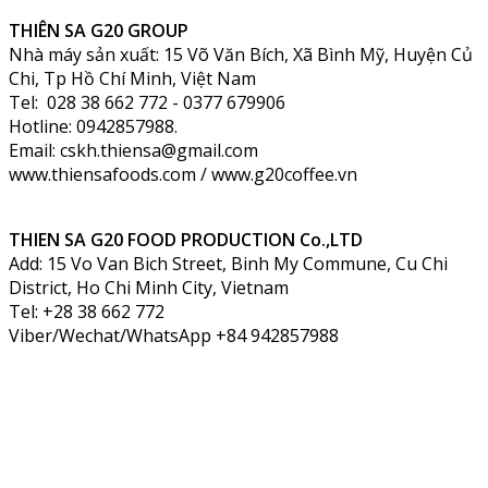
THIÊN SA G20 GROUP
Nhà máy sản xuất: 15 Võ Văn Bích, Xã Bình Mỹ, Huyện Củ
Chi, Tp Hồ Chí Minh, Việt Nam
Tel: 028 38 662 772 - 0377 679906
Hotline: 0942857988.
Email: cskh.thiensa@gmail.com
www.thiensafoods.com / www.g20coffee.vn
THIEN SA G20 FOOD PRODUCTION Co.,LTD
Add: 15 Vo Van Bich Street, Binh My Commune, Cu Chi
District, Ho Chi Minh City, Vietnam
Tel: +28 38 662 772
Viber/Wechat/WhatsApp +84 942857988
Email: info.thiensa@gmail.com
www.thiensafoods.com
THIEN SA G20
BRANCH CONG HOA
Office: 70 Cong Hoa, Tan Son Nhat ward, Ho Chi Minh
City, Vietnam, Vietnam