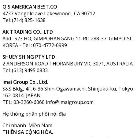
Q'S AMERICAN BEST.CO
4737 Vangold ave Lakewoood,. CA 90712
Tel: (714) 825-1638
AK TRADING CO., LTD
Add : 523 HO, GIMPOHANGANG 11-RO 288-37, GIMPO-SI ,
KOREA - Tel : 070-4772-0999
SHUEY SHING PTY LTD
2 ANDERSON ROAD THORANBURY VIC 3071, AUSTRALIA
Tel: (613) 9495 0833
Imai Group Co., Ltd.
S&S Bldg, 4F, 6-36 Shin-Ogawamachi, Shinjuku-ku, Tokyo
162-0814, JAPAN
TEL: 03-3260-6060 info@imaigroup.com
Hệ thống phân phối nội địa
Chi nhánh Miền Nam
THIÊN SA CỘNG HÒA.