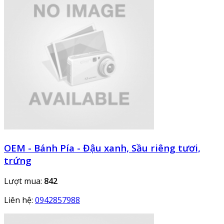
OEM - Bánh Pía - Đậu xanh, Sầu riêng tươi,
trứng
Lượt mua:
842
Liên hệ:
0942857988