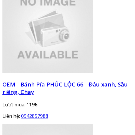
OEM - Bánh Pía PHÚC LỘC 66 - Đâu xanh, Sầu
riêng, Chay
Lượt mua:
1196
Liên hệ:
0942857988