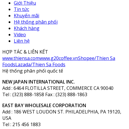
Giới Thiệu
Tin tức
Khuyến mãi
Hệ thống phân phối
Khách hàng
Video
Liên hệ
HỢP TÁC & LIÊN KẾT
www.thiensa.com
www.g20coffee.vn
Shopee/Thien Sa
Foods
Lazada/Thien Sa Foods
Hệ thống phân phối quốc tế
NEW JAPAN INTERNATIONAL INC.
Add : 6464 FLOTILLA STREET, COMMERCE CA 90040
Tel : (323) 888-1858 Fax : (323) 888-1863
EAST BAY WHOLESALE CORPORATION
Add : 186 WEST LOUDON ST. PHILADELPHIA, PA 19120,
USA
Tel : 215 456 1883