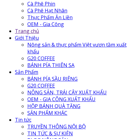
Cà Phê Phin
Cà Phê Hạt Nhân
Thực Phẩm Ăn Liền
OEM - Gia Công
Trang chủ
Giới Thiệu
Nông sản & thực phẩm Việt vươn tầm xuất
khẩu
G20 COFFEE
BÁNH PÍA THIÊN SA
Sản Phẩm
BÁNH PÍA SẦU RIÊNG
G20 COFFEE
NÔNG SẢN, TRÁI CÂY XUẤT KHẨU
OEM - GIA CÔNG XUẤT KHẨU
HỘP BÁNH QUÀ TẶNG
SẢN PHẨM KHÁC
Tin tức
TRUYỀN THÔNG NỘI BỘ
TIN TỨC & SỰ KIỆN