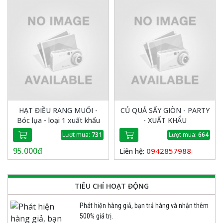
HẠT ĐIỀU RANG MUỐI -
CỦ QUẢ SẤY GIÒN - PARTY
Bóc lụa - loại 1 xuất khẩu
- XUẤT KHẨU
Lượt mua:
731
Lượt mua:
664
95.000đ
0942857988
Liên hệ:
TIÊU CHÍ HOẠT ĐỘNG
Phát hiện hàng giả, bạn trả hàng và nhận thêm
500% giá trị.