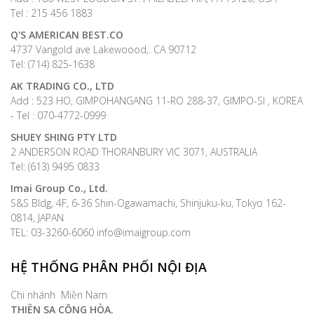
Tel : 215 456 1883
Q'S AMERICAN BEST.CO
4737 Vangold ave Lakewoood,. CA 90712
Tel: (714) 825-1638
AK TRADING CO., LTD
Add : 523 HO, GIMPOHANGANG 11-RO 288-37, GIMPO-SI , KOREA
- Tel : 070-4772-0999
SHUEY SHING PTY LTD
2 ANDERSON ROAD THORANBURY VIC 3071, AUSTRALIA
Tel: (613) 9495 0833
Imai Group Co., Ltd.
S&S Bldg, 4F, 6-36 Shin-Ogawamachi, Shinjuku-ku, Tokyo 162-
0814, JAPAN
TEL: 03-3260-6060 info@imaigroup.com
HỆ THỐNG PHÂN PHỐI NỘI ĐỊA
Chi nhánh Miền Nam
THIÊN SA CỘNG HÒA.