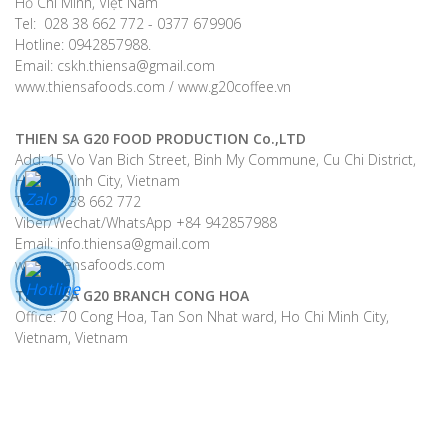
Hồ Chí Minh, Việt Nam
Tel: 028 38 662 772 - 0377 679906
Hotline: 0942857988.
Email: cskh.thiensa@gmail.com
www.thiensafoods.com / www.g20coffee.vn
THIEN SA G20 FOOD PRODUCTION Co.,LTD
Add: 15 Vo Van Bich Street, Binh My Commune, Cu Chi District,
Ho Chi Minh City, Vietnam
Tel: +28 38 662 772
Viber/Wechat/WhatsApp +84 942857988
Email: info.thiensa@gmail.com
www.thiensafoods.com
THIEN SA G20
BRANCH CONG HOA
Office: 70 Cong Hoa, Tan Son Nhat ward, Ho Chi Minh City,
Vietnam, Vietnam
Hotline: +84 385 85 2 699
Email: cskh.thiensa@gmail.com