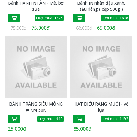
Bánh HẠNH NHÂN - Mè, bơ
Bánh IN nhân đậu xanh,
sữa
sầu riêng ( cặp 500g )
Lượt mua:
1225
Lượt mua:
1618
75.000đ
65.000đ
75.000đ
68.000đ
BÁNH TRÁNG SIÊU MỎNG
HẠT ĐIỂU RANG MUỐI - vỏ
# KM 50K
lụa
Lượt mua:
910
Lượt mua:
1192
25.000đ
85.000đ