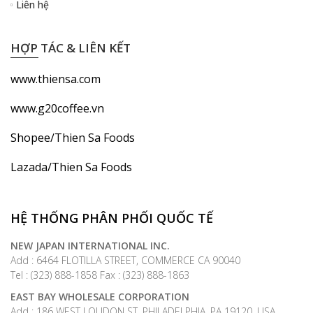
Liên hệ
HỢP TÁC & LIÊN KẾT
www.thiensa.com
www.g20coffee.vn
Shopee/Thien Sa Foods
Lazada/Thien Sa Foods
HỆ THỐNG PHÂN PHỐI QUỐC TẾ
NEW JAPAN INTERNATIONAL INC.
Add : 6464 FLOTILLA STREET, COMMERCE CA 90040
Tel : (323) 888-1858 Fax : (323) 888-1863
EAST BAY WHOLESALE CORPORATION
Add : 186 WEST LOUDON ST. PHILADELPHIA, PA 19120, USA